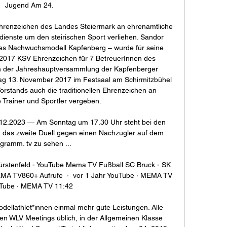
Jugend Am 24. 

renzeichen des Landes Steiermark an ehrenamtliche 
rdienste um den steirischen Sport verliehen. Sandor 
des Nachwuchsmodell Kapfenberg – wurde für seine 
2017 KSV Ehrenzeichen für 7 BetreuerInnen des 
der Jahreshauptversammlung der Kapfenberger 
g 13. November 2017 im Festsaal am Schirmitzbühel 
stands auch die traditionellen Ehrenzeichen an 
e Trainer und Sportler vergeben. 

1.12.2023 — Am Sonntag um 17.30 Uhr steht bei den 
 das zweite Duell gegen einen Nachzügler auf dem 
gramm. tv zu sehen ...

rstenfeld - YouTube Mema TV Fußball SC Bruck - SK 
MA TV860+ Aufrufe  ·  vor 1 Jahr YouTube · MEMA TV 
Tube · MEMA TV 11:42

ellathlet*innen einmal mehr gute Leistungen. Alle 
den WLV Meetings üblich, in der Allgemeinen Klasse 