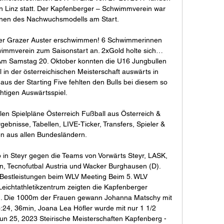
n Linz statt. Der Kapfenberger – Schwimmverein war 
nen des Nachwuchsmodells am Start. 

der Grazer Auster erschwimmen! 6 Schwimmerinnen 
wimmverein zum Saisonstart an. 2xGold holte sich… 
Am Samstag 20. Oktober konnten die U16 Jungbullen 
l in der österreichischen Meisterschaft auswärts in 
 aus der Starting Five fehlten den Bulls bei diesem so 
htigen Auswärtsspiel. 

llen Spielpläne Österreich Fußball aus Österreich & 
rgebnisse, Tabellen, LIVE-Ticker, Transfers, Spieler & 
ken aus allen Bundesländern.

n Steyr gegen die Teams von Vorwärts Steyr, LASK, 
, Tecnofutbal Austria und Wacker Burghausen (D). 
Bestleistungen beim WLV Meeting Beim 5. WLV 
ichtathletikzentrum zeigten die Kapfenberger 
n. Die 1000m der Frauen gewann Johanna Matschy mit 
3:24, 36min, Joana Lea Höfler wurde mit nur 1 1/2 
n 25, 2023 Steirische Meisterschaften Kapfenberg - 