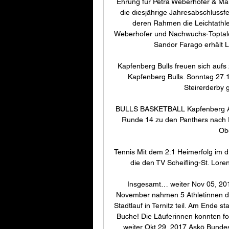
Ehrung für Petra Weberhofer & Ma
die diesjährige Jahresabschlussfei
deren Rahmen die Leichtathle
Weberhofer und Nachwuchs-Toptal
Sandor Farago erhält L
Kapfenberg Bulls freuen sich aufs 
Kapfenberg Bulls. Sonntag 27.1
Steirerderby g
BULLS BASKETBALL Kapfenberg Am 2
Runde 14 zu den Panthers nach F
Obe
Tennis Mit dem 2:1 Heimerfolg im d
die den TV Scheifling-St. Lor
Insgesamt… weiter Nov 05, 2017
November nahmen 5 Athletinnen d
Stadtlauf in Ternitz teil. Am Ende st
Buche! Die Läuferinnen konnten f
… weiter Okt 29, 2017 Askö Bundes