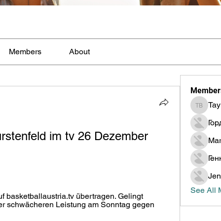
Members
About
Member
Tay
Taylor B
Гор
stenfeld im tv 26 Dezember 
Mar
Ген
Jen
See All
 basketballaustria.tv übertragen. Gelingt 
der schwächeren Leistung am Sonntag gegen 