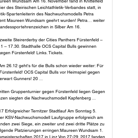
ureen Wundsam Am 16. November fand in Knittelfeld 
er des Steirischen Leichtathletik-Verbandes statt, in 
tik-Spartenleiterin des Nachwuchsmodells Petra 
ent Maureen Wundsam geehrt wurden! Petra… weiter 
andessportehrenzeichen in Silber Am 16. 

zweite Steirerderby der Cities Panthers Fürstenfeld – 
1 – 17.30. Stadthalle OCS Capital Bulls gewinnen 
egen Fürstenfeld! Links. Tickets.

6.12 geht's für die Bulls schon wieder weiter: Für 
ürstenfeld! OCS Capital Bulls vor Heimspiel gegen 
rwart Gunners! 20 ...

ritten Gruppenturnier gegen Fürstenfeld liegen Gegen 
enzen siegten die Nachwuchsmodell Kapfenberg ...

 Erfolgreicher Ternitzer Stadtlauf Am Sonntag 5. 
er KSV-Nachwuchsmodell Laufgruppe erfolgreich am 
anden zwei Siege, ein zweiter und zwei dritte Plätze zu 
olgende Platzierungen erringen:Maureen Wundsam 1. 
meisterschaften 2017 in Linz Von 27-29. 2017 fanden 