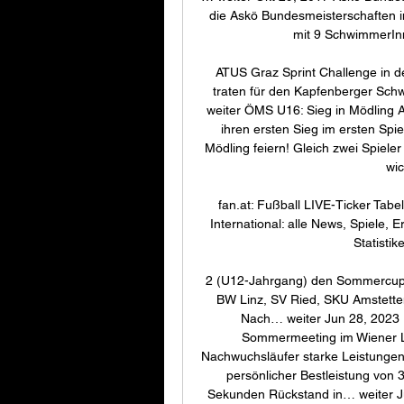
die Askö Bundesmeisterschaften i
mit 9 SchwimmerIn
ATUS Graz Sprint Challenge in 
traten für den Kapfenberger Sch
weiter ÖMS U16: Sieg in Mödling 
ihren ersten Sieg im ersten Spie
Mödling feiern! Gleich zwei Spieler
wic
fan.at: Fußball LIVE-Ticker Tabe
International: alle News, Spiele, E
Statisti
2 (U12-Jahrgang) den Sommercup i
BW Linz, SV Ried, SKU Amstetten
Nach… weiter Jun 28, 2023 
Sommermeeting im Wiener Le
Nachwuchsläufer starke Leistunge
persönlicher Bestleistung von 
Sekunden Rückstand in… weiter Ju