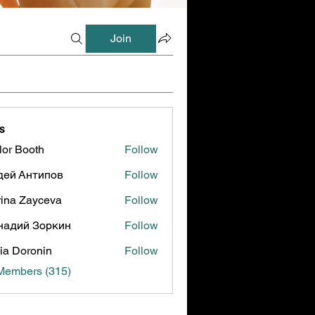
Join
s
lor Booth
Follow
ooth
дей Антипов
Follow
ina Zayceva
Follow
надий Зоркин
Follow
ia Doronin
Follow
 Members (315)