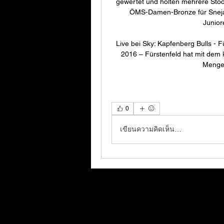
gewertet und holten mehrere Stock
ÖMS-Damen-Bronze für Snejan
Junior
Live bei Sky: Kapfenberg Bulls - 
2016 – Fürstenfeld hat mit dem 
Menge 
0
เขียนความคิดเห็น…