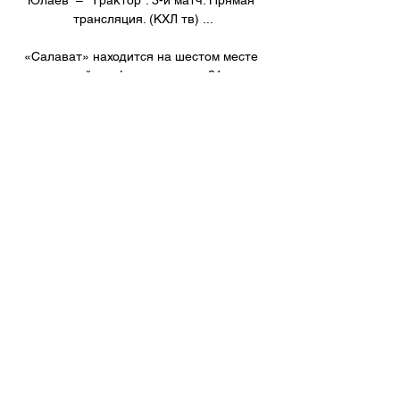
трансляция. (КХЛ тв) ...

«Салават» находится на шестом месте 
восточной конференции – за 31 игру, 
уфимский клуб набрал 46 очков. В 
чемпионатах России и КХЛ «Салават 
Юлаев» и ЦСКА сыграли друг против 
друга 56 матчей. Наша команда выиграла 
27 игр при 7 ничьих. Общий счет 
противостояния 148:144 в пользу ЦСКА. 
В прошлом сезоне «армейцы» выиграли 
оба матча с уфимцами - 3:1 в Москве и 
5:1 в Уфе. 

Салават Юлаев - Динамо Москва 
смотреть онлайн - Odds.ru Смотреть 
онлайн трансляцию матча Салават 
Юлаев - Динамо Москва ✓: КХЛ 
2023/2024, 1 ⚽ начало прямой 
трансляции матча по Хоккею в 14:30 по 
МСК 28 октября ...