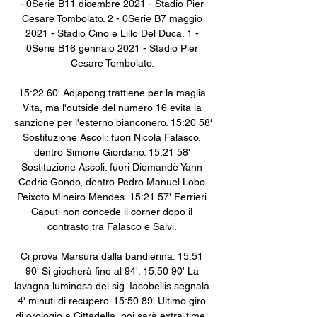
- 0Serie B11 dicembre 2021 - Stadio Pier 
Cesare Tombolato. 2 - 0Serie B7 maggio 
2021 - Stadio Cino e Lillo Del Duca. 1 - 
0Serie B16 gennaio 2021 - Stadio Pier 
Cesare Tombolato. 

15:22 60' Adjapong trattiene per la maglia 
Vita, ma l'outside del numero 16 evita la 
sanzione per l'esterno bianconero. 15:20 58' 
Sostituzione Ascoli: fuori Nicola Falasco, 
dentro Simone Giordano. 15:21 58' 
Sostituzione Ascoli: fuori Diomandè Yann 
Cedric Gondo, dentro Pedro Manuel Lobo 
Peixoto Mineiro Mendes. 15:21 57' Ferrieri 
Caputi non concede il corner dopo il 
contrasto tra Falasco e Salvi. 

Ci prova Marsura dalla bandierina. 15:51 
90' Si giocherà fino al 94'. 15:50 90' La 
lavagna luminosa del sig. Iacobellis segnala 
4' minuti di recupero. 15:50 89' Ultimo giro 
di orologio a Cittadella, poi sarà extra-time. 