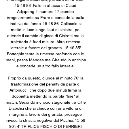
15:48 88' Fallo in attacco di Claud 
Adjapong. Il numero 17 piomba 
irregolarmente su Frare e concede la palla 
inattiva dal fondo. 15:48 86' Collocolo si 
mette in luce lungo l'out di sinistra, poi 
attende il cambio di gioco di Ciciretti ma la 
traiettoria è fuori misura. Altra rimessa 
laterale a favore dei granata. 15:46 85' 
Botteghin tenta la rimessa profonda con le 
mani, pesca Mendes ma Giraudo lo anticipa 
e concede un altro fallo laterale. 

Proprio da questo, giunge al minuto 76' la 
trasformazione del penalty da parte di 
Antonucci, che dopo due minuti firma la 
doppietta mettendo la parola "fine" al 
match. Secondo incrocio stagionale tra Cit e 
Diabolici che si chiude con una vittoria di 
margine a favore dei granata, prosegue 
invece la striscia negativa del Picchio. 15:59 
90'+4' TRIPLICE FISCHIO DI FERRIERI 