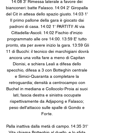
14:08 3' Rimessa laterale a favore dei 
bianconeri: batte Falasco. 14:04 2' Giropalla 
del Cit in attesa dello spazio giusto. 14:03 1' 
Il primo pallone della gara è giocato dai 
padroni di casa. 14:02 1' PARTITI! Al via 
Cittadella-Ascoli. 14:02 Fischio d'inizio 
programmato alle ore 14:00. 13:59 E' tutto 
pronto, sta per avere inizio la gara. 13:59 Gli 
11 di Bucchi: il tecnico dei marchigiani dovrà 
ancora una volta fare a meno di Capitan 
Dionisi, e schiera Leali a difesa dello 
specchio, difesa a 3 con Botteghin centrale 
e Simici-Quaranta a completare la 
retroguardia; densità a centrocampo con 
Buchel in mediana e Collocolo-Proia ai suoi 
lati; fascia destra e sinistra occupate 
rispettivamente da Adjapong e Falasco; 
peso dell'attacco sulle spalle di Gondo e 
Forte. 

Palla inattiva dalla metà di campo. 14:35 31' 
Vita chiama Botteghin al duello, e lo sfida 