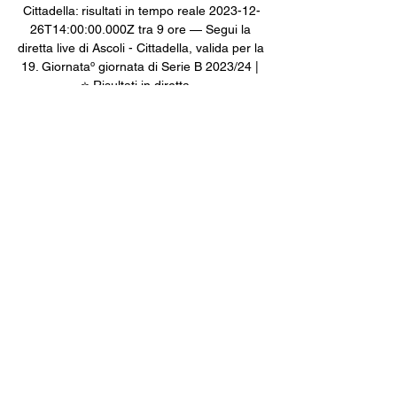
Cittadella: risultati in tempo reale 2023-12-
26T14:00:00.000Z tra 9 ore — Segui la 
diretta live di Ascoli - Cittadella, valida per la 
19. Giornataº giornata di Serie B 2023/24 | 
⭐ Risultati in diretta ...

Ascoli - Cittadella (0-0) Serie B 2021 25 apr 
2022 — Serie B 2021: segui la partita Ascoli 
- Cittadella. Resta aggiornato su gol, azioni 
e risultato. Diretta Ascoli - Cittadella. Lunedì 
25/04 ore ...

Risultati Serie B 2023/2024 in diretta, Calcio 
Italia 6. Cittadella. 1785421:19229 ? N. V. V. 
V. V. 7. Palermo. 1784526: 18. Ascoli. 
1744917:23-616 ? V. P. P. N. P. 19. Lecco. 
1744916 ...

Secondo gol in 3 partite per il neo-acquisto 
granata e Cittadella in vantaggio. Assist a 
cura di Antonucci. Guarda la scheda del 