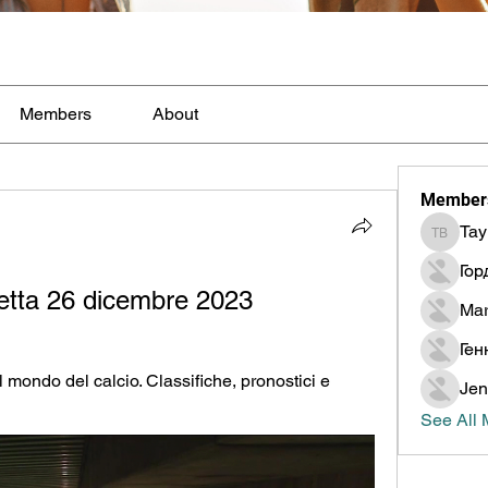
Members
About
Member
Tay
Taylor B
Гор
etta 26 dicembre 2023
Mar
Ген
 mondo del calcio. Classifiche, pronostici e 
Jen
See All