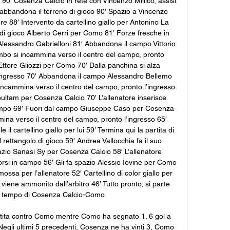
co 90′ Cosenza Calcio in rete con Vincenzo Millico, assist 
 abbandona il terreno di gioco 90′ Spazio a Vincenzo 
re 88′ Intervento da cartellino giallo per Antonino La 
i gioco Alberto Cerri per Como 81′ Forze fresche in 
lessandro Gabrielloni 81′ Abbandona il campo Vittorio 
bo si incammina verso il centro del campo, pronto 
Ettore Gliozzi per Como 70′ Dalla panchina si alza 
ingresso 70′ Abbandona il campo Alessandro Bellemo 
ncammina verso il centro del campo, pronto l’ingresso 
tam per Cosenza Calcio 70′ L’allenatore inserisce 
mpo 69′ Fuori dal campo Giuseppe Caso per Cosenza 
ina verso il centro del campo, pronto l’ingresso 65′ 
e il cartellino giallo per lui 59′ Termina qui la partita di 
ettangolo di gioco 59′ Andrea Vallocchia fa il suo 
azio Sanasi Sy per Cosenza Calcio 58′ L’allenatore 
si in campo 56′ Gli fa spazio Alessio Iovine per Como 
ssa per l’allenatore 52′ Cartellino di color giallo per 
ene ammonito dall’arbitro 46′ Tutto pronto, si parte 
o tempo di Cosenza Calcio-Como. 

tita contro Como mentre Como ha segnato 1. 6 gol a 
Negli ultimi 5 precedenti, Cosenza ne ha vinti 3, Como 