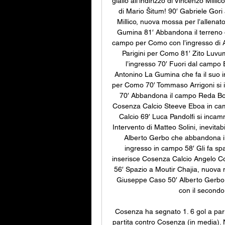
giallo all’indirizzo di Vincenzo Milli
di Mario Šitum! 90′ Gabriele Gori
Millico, nuova mossa per l’allenato
Gumina 81′ Abbandona il terreno d
campo per Como con l’ingresso di A
Parigini per Como 81′ Zito Luvum
l’ingresso 70′ Fuori dal campo 
Antonino La Gumina che fa il suo 
per Como 70′ Tommaso Arrigoni si i
70′ Abbandona il campo Reda Boul
Cosenza Calcio Steeve Eboa in ca
Calcio 69′ Luca Pandolfi si incamm
Intervento di Matteo Solini, inevitabil
Alberto Gerbo che abbandona il r
ingresso in campo 58′ Gli fa sp
inserisce Cosenza Calcio Angelo Cor
56′ Spazio a Moutir Chajia, nuova mo
Giuseppe Caso 50′ Alberto Gerbo vi
con il second
Cosenza ha segnato 1. 6 gol a par
partita contro Cosenza (in media). 