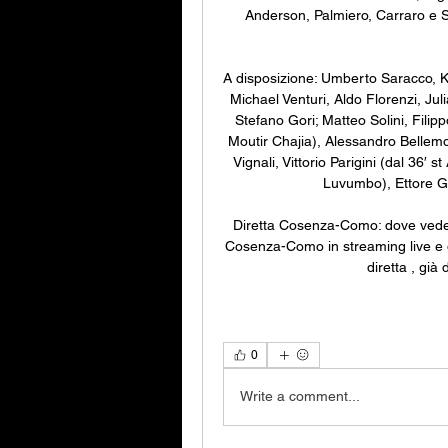
Anderson, Palmiero, Carraro e Sy
A disposizione: Umberto Saracco, Kri
Michael Venturi, Aldo Florenzi, Jul
Stefano Gori; Matteo Solini, Filipp
Moutir Chajia), Alessandro Bellemo
Vignali, Vittorio Parigini (dal 36′ s
Luvumbo), Ettore Gl
Diretta Cosenza-Como: dove vederl
Cosenza-Como in streaming live e o
diretta , già 
0
Write a comment...