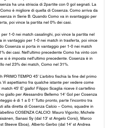
osenza ha una striscia di 2partite con 0 gol segnati. La 
i Como è migliore di quella di Cosenza. Como arriva da 
Cosenza in Serie B. Quando Como va in svantaggio per 
rta, poi vince la partita nel 0% dei casi. 

r 1-0 nei match casalinghi, poi vince la partita nel 
in vantaggio per 1-0 nei match in trasferta, poi vince 
ndo Cosenza si porta in vantaggio per 1-0 nei match 
 61% dei casi. Nell'ultimo precedente Como ha vinto con 
e si è imposta nell'ultimo precedente. Cosenza è in 
vallo nel 23% dei match, Como nel 31%. 

ch PRIMO TEMPO 45′ L’arbitro fischia la fine del primo 
 Vi aspettiamo fra qualche istante per vedere come 
atch 45′ E’ giallo! Filippo Scaglia riceve il cartellino 
llino giallo per Alessandro Bellemo 14′ Gol per Cosenza 
teggio è di 1 a 0 1′ Tutto pronto, parte l’incontro tra 
 alla diretta di Cosenza Calcio – Como, squadre in 
 Tabellino COSENZA CALCIO: Mauro Vigorito; Michele 
Väisänen, Sanasi Sy (dal 13′ st Angelo Corsi), Marco 
st Steeve Eboa), Alberto Gerbo (dal 14′ st Andrea 