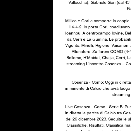
Vallocchia), Gabriele Gori (dal 45′
Pa
Millico e Gori a comporre la coppi
il 4-4-2. In porta Gori, coadiuvato
Ioannou. A centrocampo Iovine, Bell
da Cerri e La Gumina. Le probabi
Vigorito; Minelli, Rigione, Vaisanen;
Allenatore: Zaffaroni COMO (4-4-2
Bellemo, H’Maidat, Chajia; Cerri, L
streaming L’incontro Cosenza – Com
Cosenza - Como: Oggi in dirett
imminente di Calcio che avrà luogo il
streaming
Live Cosenza - Como - Serie B: Punt
in diretta la partita di Calcio tra C
del 26 dicembre 2023. Seguite le u
Classifiche, Risultati, Classifica mar