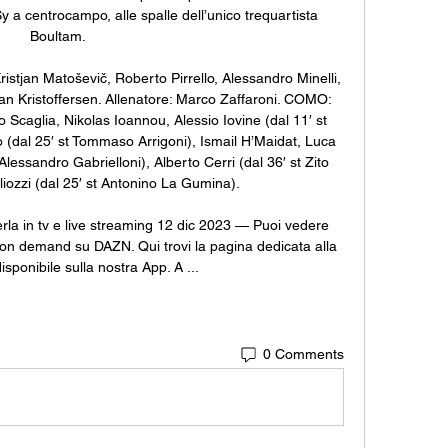
 a centrocampo, alle spalle dell’unico trequartista 
Boultam. 

stjan Matoševič, Roberto Pirrello, Alessandro Minelli, 
ian Kristoffersen. Allenatore: Marco Zaffaroni. COMO: 
o Scaglia, Nikolas Ioannou, Alessio Iovine (dal 11′ st 
 (dal 25′ st Tommaso Arrigoni), Ismail H’Maidat, Luca 
t Alessandro Gabrielloni), Alberto Cerri (dal 36′ st Zito 
iozzi (dal 25′ st Antonino La Gumina). 

a in tv e live streaming 12 dic 2023 — Puoi vedere 
n demand su DAZN. Qui trovi la pagina dedicata alla 
disponibile sulla nostra App. A ...
0 Comments