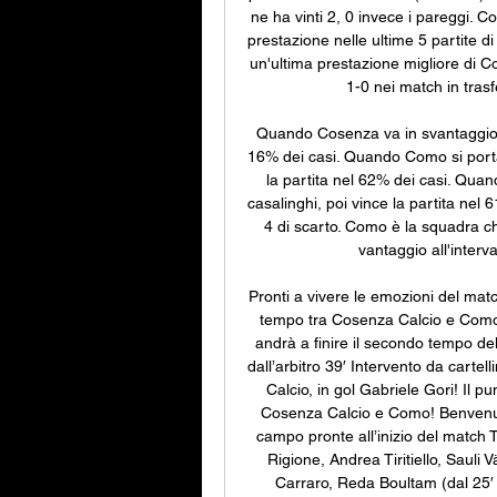
ne ha vinti 2, 0 invece i pareggi. C
prestazione nelle ultime 5 partite d
un'ultima prestazione migliore di 
1-0 nei match in trasfe
Quando Cosenza va in svantaggio pe
16% dei casi. Quando Como si porta 
la partita nel 62% dei casi. Qua
casalinghi, poi vince la partita nel
4 di scarto. Como è la squadra ch
vantaggio all'inter
Pronti a vivere le emozioni del mat
tempo tra Cosenza Calcio e Como.
andrà a finire il secondo tempo del m
dall’arbitro 39′ Intervento da carte
Calcio, in gol Gabriele Gori! Il pun
Cosenza Calcio e Como! Benvenuti
campo pronte all’inizio del match
Rigione, Andrea Tiritiello, Sauli 
Carraro, Reda Boultam (dal 25′ 