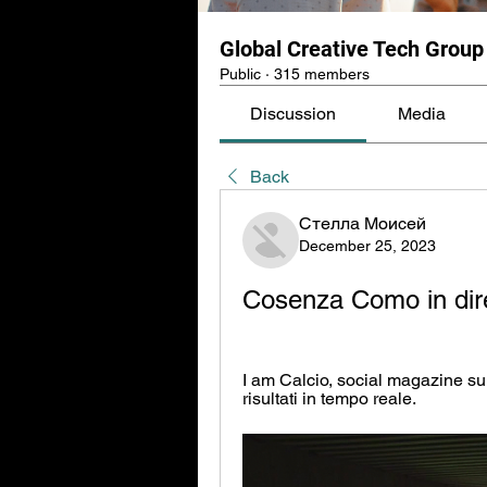
Global Creative Tech Group
Public
·
315 members
Discussion
Media
Back
Стелла Моисей
December 25, 2023
Cosenza Como in dir
I am Calcio, social magazine sul
risultati in tempo reale.