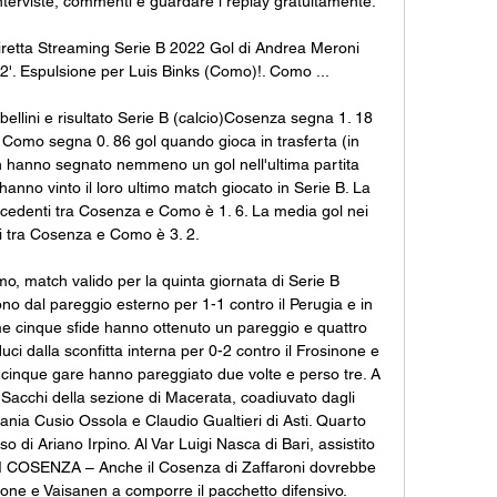
interviste, commenti e guardare i replay gratuitamente. 

retta Streaming Serie B 2022 Gol di Andrea Meroni 
'. Espulsione per Luis Binks (Como)!. Como ...

ellini e risultato Serie B (calcio)Cosenza segna 1. 18 
Como segna 0. 86 gol quando gioca in trasferta (in 
 hanno segnato nemmeno un gol nell'ultima partita 
nno vinto il loro ultimo match giocato in Serie B. La 
cedenti tra Cosenza e Como è 1. 6. La media gol nei 
 tra Cosenza e Como è 3. 2. 

, match valido per la quinta giornata di Serie B 
o dal pareggio esterno per 1-1 contro il Perugia e in 
ime cinque sfide hanno ottenuto un pareggio e quattro 
duci dalla sconfitta interna per 0-2 contro il Frosinone e 
 cinque gare hanno pareggiato due volte e perso tre. A 
 Sacchi della sezione di Macerata, coadiuvato dagli 
ania Cusio Ossola e Claudio Gualtieri di Asti. Quarto 
o di Ariano Irpino. Al Var Luigi Nasca di Bari, assistito 
UI COSENZA – Anche il Cosenza di Zaffaroni dovrebbe 
igione e Vaisanen a comporre il pacchetto difensivo. 