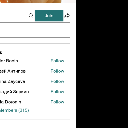
Join
s
lor Booth
Follow
ooth
дей Антипов
Follow
ina Zayceva
Follow
надий Зоркин
Follow
ia Doronin
Follow
 Members (315)