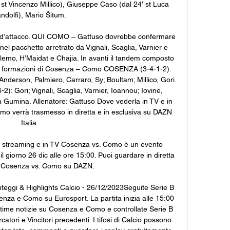
 st Vincenzo Millico), Giuseppe Caso (dal 24′ st Luca 
ndolfi), Mario Šitum. 

a d’attacco. QUI COMO – Gattuso dovrebbe confermare 
 nel pacchetto arretrato da Vignali, Scaglia, Varnier e 
emo, H’Maidat e Chajia. In avanti il tandem composto 
li formazioni di Cosenza – Como COSENZA (3-4-1-2): 
 Anderson, Palmiero, Carraro, Sy; Boultam; Millico, Gori. 
): Gori; Vignali, Scaglia, Varnier, Ioannou; Iovine, 
a Gumina. Allenatore: Gattuso Dove vederla in TV e in 
o verrà trasmesso in diretta e in esclusiva su DAZN 
Italia. 

a streaming e in TV Cosenza vs. Como è un evento 
 giorno 26 dic alle ore 15:00. Puoi guardare in diretta 
 Cosenza vs. Como su DAZN.

eggi & Highlights Calcio - 26/12/2023Seguite Serie B 
osenza e Como su Eurosport. La partita inizia alle 15:00 
ltime notizie su Cosenza e Como e controllate Serie B 
catori e Vincitori precedenti. I tifosi di Calcio possono 