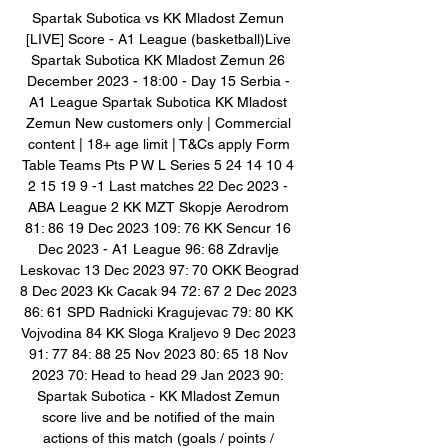
Spartak Subotica vs KK Mladost Zemun 
[LIVE] Score - A1 League (basketball)Live 
Spartak Subotica KK Mladost Zemun 26 
December 2023 - 18:00 - Day 15 Serbia - 
A1 League Spartak Subotica KK Mladost 
Zemun New customers only | Commercial 
content | 18+ age limit | T&Cs apply Form 
Table Teams Pts P W L Series 5 24 14 10 4 
2 15 19 9 -1 Last matches 22 Dec 2023 - 
ABA League 2 KK MZT Skopje Aerodrom 
81: 86 19 Dec 2023 109: 76 KK Sencur 16 
Dec 2023 - A1 League 96: 68 Zdravlje 
Leskovac 13 Dec 2023 97: 70 OKK Beograd 
8 Dec 2023 Kk Cacak 94 72: 67 2 Dec 2023 
86: 61 SPD Radnicki Kragujevac 79: 80 KK 
Vojvodina 84 KK Sloga Kraljevo 9 Dec 2023 
91: 77 84: 88 25 Nov 2023 80: 65 18 Nov 
2023 70: Head to head 29 Jan 2023 90: 
Spartak Subotica - KK Mladost Zemun 
score live and be notified of the main 
actions of this match (goals / points / 