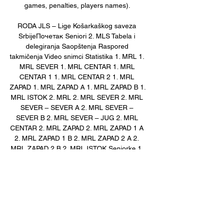
games, penalties, players names). 

RODA JLS – Lige Košarkaškog saveza 
SrbijeПочетак Seniori 2. MLS Tabela i 
delegiranja Saopštenja Raspored 
takmičenja Video snimci Statistika 1. MRL 1. 
MRL SEVER 1. MRL CENTAR 1. MRL 
CENTAR 1 1. MRL CENTAR 2 1. MRL 
ZAPAD 1. MRL ZAPAD A 1. MRL ZAPAD B 1. 
MRL ISTOK 2. MRL 2. MRL SEVER 2. MRL 
SEVER – SEVER A 2. MRL SEVER – 
SEVER B 2. MRL SEVER – JUG 2. MRL 
CENTAR 2. MRL ZAPAD 2. MRL ZAPAD 1 A 
2. MRL ZAPAD 1 B 2. MRL ZAPAD 2 A 2. 
MRL ZAPAD 2 B 2. MRL ISTOK Seniorke 1. 
ŽLS 2. ŽLS 1. ŽRL SEVER 1. 

babyballet Exeter group 17. 12. 2023. — — 
— Раднички Ниш Спартак uživo live 
22/05/2023RadnikFK Javor — (((спорт 
((ДАНАС@)) Младост Земун Металац 