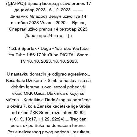
((ДАНАС)) Вршац Београд uživo prenos 17 
децембар 2023 16. 12. 2023. — — 
Динамик Младост Земун uživo live 14 
октобар 2023 Vrsac... 2020 — Вршац 
Спартак uživo prenos 14 октобар 2023 
Данас пре 24 сата —]]+

1.ZLS Spartak - Duga - YouTube YouTube 
YouTube 1:56:17 YouTube DIGITAL Score 
TV 16. 10. 2023. 16. 10. 2023.

U nastavku domaćin je odigrao agresivno... 
Košarkaši Džokera iz Simbira nastavili su sa 
dobrim igrama u ovoj sezoni pobedivši 
ekipu OKK Užica. Utakmica u kojoj su 
viđena... Kadetkinje Radničkog su poražene 
u okviru 7. kola Ženske kadetske lige Srbije 
od ekipe ŽKK Srem, rezultatom 62:82 
(16:19, 13:17, 11:22, 22:24).... Tragičan 
poraz ekipe Beka na domaćem terenu. 
Posle neizvesnog prvog perioda i rezultata 