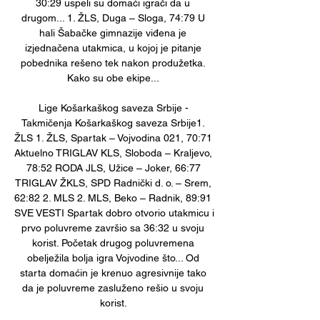
30:29 uspeli su domaći igrači da u 
drugom... 1. ŽLS, Duga – Sloga, 74:79 U 
hali Šabačke gimnazije viđena je 
izjednačena utakmica, u kojoj je pitanje 
pobednika rešeno tek nakon produžetka. 
Kako su obe ekipe... 

Lige Košarkaškog saveza Srbije - 
Takmičenja Košarkaškog saveza Srbije1. 
ŽLS 1. ŽLS, Spartak – Vojvodina 021, 70:71 
Aktuelno TRIGLAV KLS, Sloboda – Kraljevo, 
78:52 RODA JLS, Užice – Joker, 66:77 
TRIGLAV ŽKLS, SPD Radnički d. o. – Srem, 
62:82 2. MLS 2. MLS, Beko – Radnik, 89:91 
SVE VESTI Spartak dobro otvorio utakmicu i 
prvo poluvreme završio sa 36:32 u svoju 
korist. Početak drugog poluvremena 
obelježila bolja igra Vojvodine što... Od 
starta domaćin je krenuo agresivnije tako 
da je poluvreme zasluženo rešio u svoju 
korist. 
