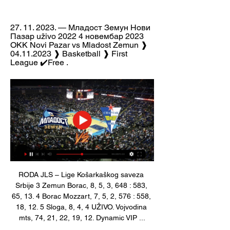
27. 11. 2023. — Младост Земун Нови 
Пазар uživo 2022 4 новембар 2023 
OKK Novi Pazar vs Mladost Zemun ❱ 
04.11.2023 ❱ Basketball ❱ First 
League ✔️Free .
RODA JLS – Lige Košarkaškog saveza 
Srbije 3 Zemun Borac, 8, 5, 3, 648 : 583, 
65, 13. 4 Borac Mozzart, 7, 5, 2, 576 : 558, 
18, 12. 5 Sloga, 8, 4, 4 UŽIVO. Vojvodina 
mts, 74, 21, 22, 19, 12. Dynamic VIP ...
