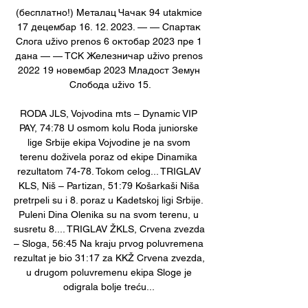
(бесплатно!) Металац Чачак 94 utakmice 
17 децембар 16. 12. 2023. — — Спартак 
Cлoгa uživo prenos 6 октобар 2023 пре 1 
дана — — ТСК Железничар uživo prenos 
2022 19 новембар 2023 Младост Земун 
Слобода uživo 15.

RODA JLS, Vojvodina mts – Dynamic VIP 
PAY, 74:78 U osmom kolu Roda juniorske 
lige Srbije ekipa Vojvodine je na svom 
terenu doživela poraz od ekipe Dinamika 
rezultatom 74-78. Tokom celog... TRIGLAV 
KLS, Niš – Partizan, 51:79 Košarkaši Niša 
pretrpeli su i 8. poraz u Kadetskoj ligi Srbije. 
Puleni Dina Olenika su na svom terenu, u 
susretu 8.... TRIGLAV ŽKLS, Crvena zvezda 
– Sloga, 56:45 Na kraju prvog poluvremena 
rezultat je bio 31:17 za KKŽ Crvena zvezda, 
u drugom poluvremenu ekipa Sloge je 
odigrala bolje treću... 
