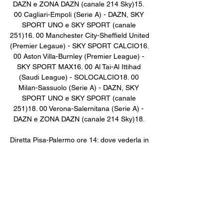
DAZN e ZONA DAZN (canale 214 Sky)15. 
00 Cagliari-Empoli (Serie A) - DAZN, SKY 
SPORT UNO e SKY SPORT (canale 
251)16. 00 Manchester City-Sheffield United 
(Premier Legaue) - SKY SPORT CALCIO16. 
00 Aston Villa-Burnley (Premier League) - 
SKY SPORT MAX16. 00 Al Tai-Al Ittihad 
(Saudi League) - SOLOCALCIO18. 00 
Milan-Sassuolo (Serie A) - DAZN, SKY 
SPORT UNO e SKY SPORT (canale 
251)18. 00 Verona-Salernitana (Serie A) - 
DAZN e ZONA DAZN (canale 214 Sky)18. 

Diretta Pisa-Palermo ore 14: dove vederla in 
tv, streaming 4 mar 2023 — La Cremonese 
interrompe a Pisa la striscia di successi 
consecutivi. Ok Ternana e Cittadella in 
trasferta contro Cosenza e FeralpiSalò ...

CALCIO IN TV OGGI E STASERA - 
MARTEDÌ 26 DICEMBRE12. 30 Reggiana-