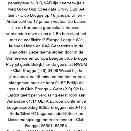
penaltyfase bij 0-0, VAR-lijn neemt twijfels 
weg Croky Cup Speeldata Croky Cup: AA 
Gent - Club Brugge op 16 januari, Union - 
Anderlecht op 17 januari voetbal De balans 
na de Europese groepsfase: hoeveel 
verdienden onze clubs al? En hoe staat het 
met de coëfficiënt? Europa League Wie 
kunnen Union en KAA Gent treffen in de 
play-offs? Deze teams stoten door in de 
Conference en Europa League Club Brugge 
Play jpl goals Bekijk hier de goals uit RWDM 
- Club Brugge (1-6) 04:08 Wissel bij de 
lijnrechters: na 45 minuten moeten er een 
vlaggeman naar de kant 01:52 Bekijk de 
goals uit Club Brugge – Gent (2-0) 02:14 
Lardot geeft per vergissing eerst rood aan 
Watanabe 01:11 UEFA Europa Conference 
Leaguespeeldag 6Club Bruggeeinde3-1FK 
Bodø/GlimtFC Luganoeinde0-2Besiktas 
klassementploegptnmm+m-m=d+d-1Club 
Brugge1665011532FK 