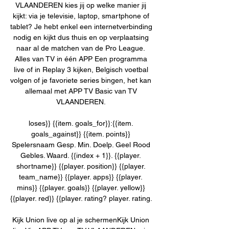
VLAANDEREN kies jij op welke manier jij 
kijkt: via je televisie, laptop, smartphone of 
tablet? Je hebt enkel een internetverbinding 
nodig en kijkt dus thuis en op verplaatsing 
naar al de matchen van de Pro League. 
Alles van TV in één APP Een programma 
live of in Replay 3 kijken, Belgisch voetbal 
volgen of je favoriete series bingen, het kan 
allemaal met APP TV Basic van TV 
VLAANDEREN. 

loses}} {{item. goals_for}}:{{item. 
goals_against}} {{item. points}} 
Spelersnaam Gesp. Min. Doelp. Geel Rood 
Gebles. Waard. {{index + 1}}. {{player. 
shortname}} {{player. position}} {{player. 
team_name}} {{player. apps}} {{player. 
mins}} {{player. goals}} {{player. yellow}} 
{{player. red}} {{player. rating? player. rating. 

Kijk Union live op al je schermenKijk Union 