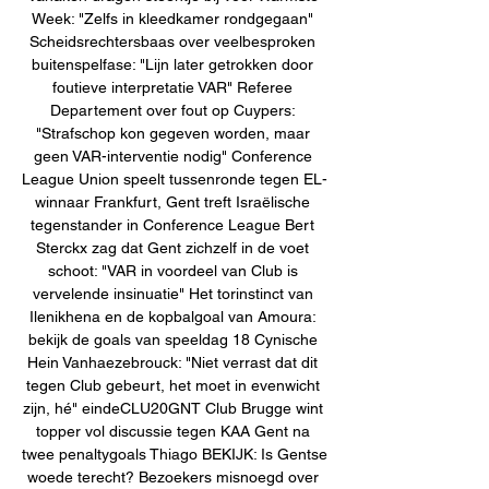
Week: "Zelfs in kleedkamer rondgegaan" 
Scheidsrechtersbaas over veelbesproken 
buitenspelfase: "Lijn later getrokken door 
foutieve interpretatie VAR" Referee 
Departement over fout op Cuypers: 
"Strafschop kon gegeven worden, maar 
geen VAR-interventie nodig" Conference 
League Union speelt tussenronde tegen EL-
winnaar Frankfurt, Gent treft Israëlische 
tegenstander in Conference League Bert 
Sterckx zag dat Gent zichzelf in de voet 
schoot: "VAR in voordeel van Club is 
vervelende insinuatie" Het torinstinct van 
Ilenikhena en de kopbalgoal van Amoura: 
bekijk de goals van speeldag 18 Cynische 
Hein Vanhaezebrouck: "Niet verrast dat dit 
tegen Club gebeurt, het moet in evenwicht 
zijn, hé" eindeCLU20GNT Club Brugge wint 
topper vol discussie tegen KAA Gent na 
twee penaltygoals Thiago BEKIJK: Is Gentse 
woede terecht? Bezoekers misnoegd over 