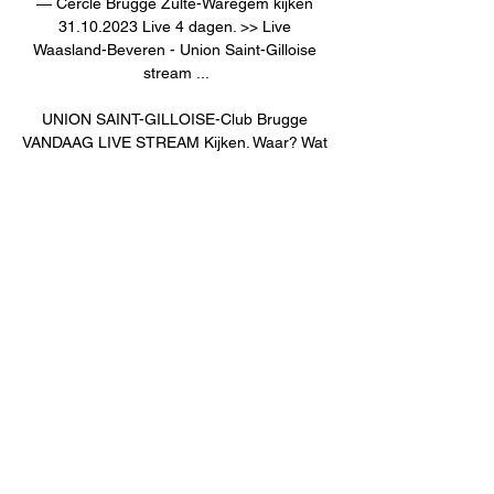
— Cercle Brugge Zulte-Waregem kijken 
31.10.2023 Live 4 dagen. >> Live 
Waasland-Beveren - Union Saint-Gilloise 
stream ...

UNION SAINT-GILLOISE-Club Brugge 
VANDAAG LIVE STREAM Kijken. Waar? Wat 
vind je op deze pagina? Union Saint-Gilloise 
Live Stream. Bekijk de Live streams van de 
complete Pro League Je zal verrast zijn... 
Union Saint-Gilloise Live Stream. Een 
overzicht van verschillende websites die 
online live stream voetbal van de complete 
Jupiler League aanbieden {leagueName}. 
Hesgoal {leagueName}. Union Saint-Gilloise 
Live Stream. Bekijk de Live streams van de 
complete Pro League Je zal verrast zijn... 
union live stream amuzu sofifa liverpool 
union kijken matondo sofifa parfait guiagon 
sofifa eckert ayensa sofifa liverpool union 
saint gilloise live stream ru saint-gilloise 
undav sofifa bjorn meijer sofifa 01 90' 0 00 