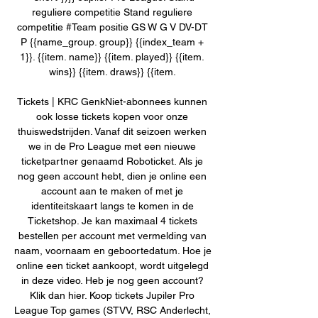
reguliere competitie Stand reguliere 
competitie #Team positie GS W G V DV-DT 
P {{name_group. group}} {{index_team + 
1}}. {{item. name}} {{item. played}} {{item. 
wins}} {{item. draws}} {{item. 

Tickets | KRC GenkNiet-abonnees kunnen 
ook losse tickets kopen voor onze 
thuiswedstrijden. Vanaf dit seizoen werken 
we in de Pro League met een nieuwe 
ticketpartner genaamd Roboticket. Als je 
nog geen account hebt, dien je online een 
account aan te maken of met je 
identiteitskaart langs te komen in de 
Ticketshop. Je kan maximaal 4 tickets 
bestellen per account met vermelding van 
naam, voornaam en geboortedatum. Hoe je 
online een ticket aankoopt, wordt uitgelegd 
in deze video. Heb je nog geen account? 
Klik dan hier. Koop tickets Jupiler Pro 
League Top games (STVV, RSC Anderlecht, 