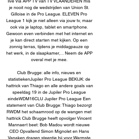
live Via APP TV van TV VLAANDEREN mis 
je nooit nog de wedstrijden van Union St. 
Gilloise in de Pro League. ELEVEN Pro 
League 1 kijk je niet alleen via jouw tv, maar 
ook via je laptop, tablet en smartphone. 
Gewoon even verbinden met het internet en 
je kan direct starten met kijken. Op een 
zonnig terras, tijdens je middagpauze op 
het werk, in de slaapkamer,... Neem de APP 
overal met je mee. 

Club Brugge: alle info, nieuws en 
statistiekenJupiler Pro League BEKIJK: de 
hattrick van Thiago en alle andere goals van 
speeldag 19 in de Jupiler Pro League 
eindeWDM16CLU Jupiler Pro League Een 
statement van Club Brugge: Thiago bezorgt 
RWDM het schaamrood op de wangen met 
hattrick Club Brugge heeft opvolger Vincent 
Mannaert beet: Bob Madou wordt nieuwe 
CEO Opvallend Simon Mignolet en Hans 
Vanaken dragen steentje bij voor Warmste 