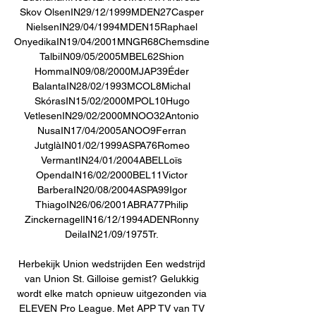
Skov OlsenIN29/12/1999MDEN27Casper 
NielsenIN29/04/1994MDEN15Raphael 
OnyedikaIN19/04/2001MNGR68Chemsdine 
TalbiIN09/05/2005MBEL62Shion 
HommaIN09/08/2000MJAP39Éder 
BalantaIN28/02/1993MCOL8Michal 
SkórasIN15/02/2000MPOL10Hugo 
VetlesenIN29/02/2000MNOO32Antonio 
NusaIN17/04/2005ANOO9Ferran 
JutglàIN01/02/1999ASPA76Romeo 
VermantIN24/01/2004ABELLoïs 
OpendaIN16/02/2000BEL11Victor 
BarberaIN20/08/2004ASPA99Igor 
ThiagoIN26/06/2001ABRA77Philip 
ZinckernagelIN16/12/1994ADENRonny 
DeilaIN21/09/1975Tr. 

Herbekijk Union wedstrijden Een wedstrijd 
van Union St. Gilloise gemist? Gelukkig 
wordt elke match opnieuw uitgezonden via 
ELEVEN Pro League. Met APP TV van TV 