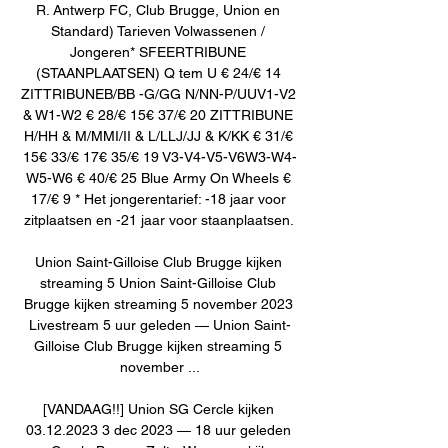
R. Antwerp FC, Club Brugge, Union en 
Standard) Tarieven Volwassenen / 
Jongeren* SFEERTRIBUNE 
(STAANPLAATSEN) Q tem U € 24/€ 14 
ZITTRIBUNEB/BB -G/GG N/NN-P/UUV1-V2 
& W1-W2 € 28/€ 15€ 37/€ 20 ZITTRIBUNE 
H/HH & M/MMI/II & L/LLJ/JJ & K/KK € 31/€ 
15€ 33/€ 17€ 35/€ 19 V3-V4-V5-V6W3-W4-
W5-W6 € 40/€ 25 Blue Army On Wheels € 
17/€ 9 * Het jongerentarief: -18 jaar voor 
zitplaatsen en -21 jaar voor staanplaatsen. 

Union Saint-Gilloise Club Brugge kijken 
streaming 5 Union Saint-Gilloise Club 
Brugge kijken streaming 5 november 2023 
Livestream 5 uur geleden — Union Saint-
Gilloise Club Brugge kijken streaming 5 
november ...

[VANDAAG!!] Union SG Cercle kijken 
03.12.2023 3 dec 2023 — 18 uur geleden 