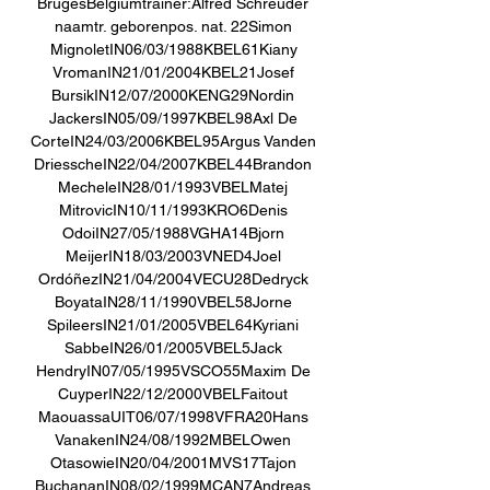
BrugesBelgiumtrainer:Alfred Schreuder 
naamtr. geborenpos. nat. 22Simon 
MignoletIN06/03/1988KBEL61Kiany 
VromanIN21/01/2004KBEL21Josef 
BursikIN12/07/2000KENG29Nordin 
JackersIN05/09/1997KBEL98Axl De 
CorteIN24/03/2006KBEL95Argus Vanden 
DriesscheIN22/04/2007KBEL44Brandon 
MecheleIN28/01/1993VBELMatej 
MitrovicIN10/11/1993KRO6Denis 
OdoiIN27/05/1988VGHA14Bjorn 
MeijerIN18/03/2003VNED4Joel 
OrdóñezIN21/04/2004VECU28Dedryck 
BoyataIN28/11/1990VBEL58Jorne 
SpileersIN21/01/2005VBEL64Kyriani 
SabbeIN26/01/2005VBEL5Jack 
HendryIN07/05/1995VSCO55Maxim De 
CuyperIN22/12/2000VBELFaitout 
MaouassaUIT06/07/1998VFRA20Hans 
VanakenIN24/08/1992MBELOwen 
OtasowieIN20/04/2001MVS17Tajon 
BuchananIN08/02/1999MCAN7Andreas 