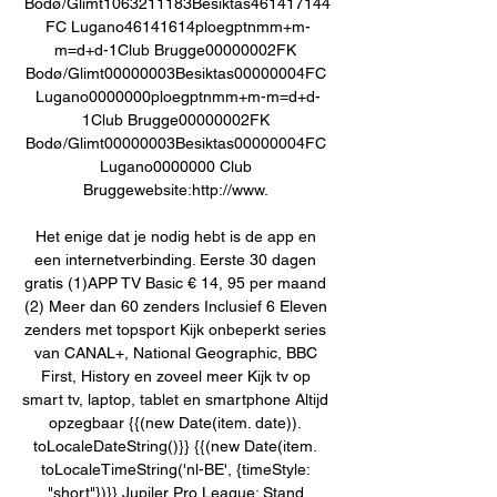
Bodø/Glimt1063211183Besiktas461417144
FC Lugano46141614ploegptnmm+m-
m=d+d-1Club Brugge00000002FK 
Bodø/Glimt00000003Besiktas00000004FC 
Lugano0000000ploegptnmm+m-m=d+d-
1Club Brugge00000002FK 
Bodø/Glimt00000003Besiktas00000004FC 
Lugano0000000 Club 
Bruggewebsite:http://www. 

Het enige dat je nodig hebt is de app en 
een internetverbinding. Eerste 30 dagen 
gratis (1)APP TV Basic € 14, 95 per maand 
(2) Meer dan 60 zenders Inclusief 6 Eleven 
zenders met topsport Kijk onbeperkt series 
van CANAL+, National Geographic, BBC 
First, History en zoveel meer Kijk tv op 
smart tv, laptop, tablet en smartphone Altijd 
opzegbaar {{(new Date(item. date)). 
toLocaleDateString()}} {{(new Date(item. 
toLocaleTimeString('nl-BE', {timeStyle: 
"short"})}} Jupiler Pro League: Stand 