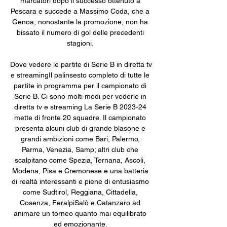
marcatori dopo il successo ottenuto a 
Pescara e succede a Massimo Coda, che a 
Genoa, nonostante la promozione, non ha 
bissato il numero di gol delle precedenti 
stagioni. 

Dove vedere le partite di Serie B in diretta tv 
e streamingIl palinsesto completo di tutte le 
partite in programma per il campionato di 
Serie B. Ci sono molti modi per vederle in 
diretta tv e streaming La Serie B 2023-24 
mette di fronte 20 squadre. Il campionato 
presenta alcuni club di grande blasone e 
grandi ambizioni come Bari, Palermo, 
Parma, Venezia, Samp; altri club che 
scalpitano come Spezia, Ternana, Ascoli, 
Modena, Pisa e Cremonese e una batteria 
di realtà interessanti e piene di entusiasmo 
come Sudtirol, Reggiana, Cittadella, 
Cosenza, FeralpiSalò e Catanzaro ad 
animare un torneo quanto mai equilibrato 
ed emozionante. 
