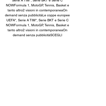
Serie A TIM*, Serie BKT e Serie C 
NOWFormula 1, MotoGP, Tennis, Basket e 
tanto altro2 visioni in contemporaneaOn 
demand senza pubblicitàLe coppe europee 
UEFA*, Serie A TIM*, Serie BKT e Serie C 
NOWFormula 1, MotoGP, Tennis, Basket e 
tanto altro2 visioni in contemporaneaOn 
demand senza pubblicitàSCEGLI 
L'OFFERTA PIÙ ADATTA A TELe coppe 
europee UEFA*, Serie A TIM*, Serie BKT e 
Serie C NOWFormula 1, MotoGP, Tennis, 
Basket e tanto altro2 visioni in 
contemporaneaOn demand senza 
pubblicitàLe coppe europee UEFA*, Serie A 
TIM*, Serie BKT e Serie C NOWFormula 1, 
MotoGP, Tennis, Basket e tanto altro2 visioni 
in contemporaneaOn demand senza 
pubblicità*Con il Pass Sport puoi guardare 
in diretta la Serie A TIM 2023-2024 con 3 
partite su 10 ogni giornata e la UEFA 
Champions League 2023-2024 con 121 
partite su 137 a stagione**L'offerta prevede 