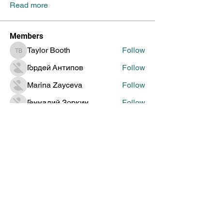
Read more
Members
Taylor Booth
Follow
Taylor Booth
Гордей Антипов
Follow
Marina Zayceva
Follow
Геннадий Зоркин
Follow
Jenia Doronin
Follow
See All Members (314)
Global Creative Technology
Design Award