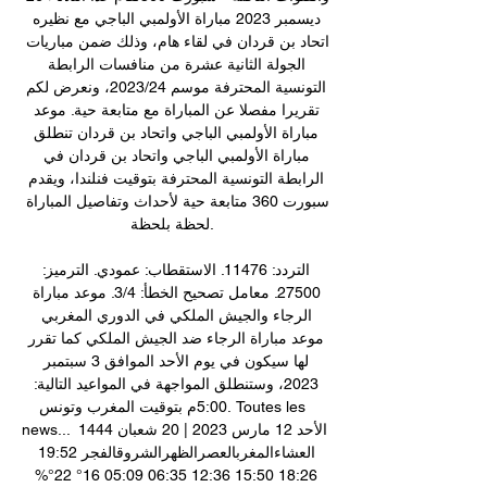
ديسمبر 2023 مباراة الأولمبي الباجي مع نظيره 
اتحاد بن قردان في لقاء هام، وذلك ضمن مباريات 
الجولة الثانية عشرة من منافسات الرابطة 
التونسية المحترفة موسم 2023/24، ونعرض لكم 
تقريرا مفصلا عن المباراة مع متابعة حية. موعد 
مباراة الأولمبي الباجي واتحاد بن قردان تنطلق 
مباراة الأولمبي الباجي واتحاد بن قردان في 
الرابطة التونسية المحترفة بتوقيت فنلندا، ويقدم 
سبورت 360 متابعة حية لأحداث وتفاصيل المباراة 
لحظة بلحظة. 

التردد: 11476. الاستقطاب: عمودي. الترميز: 
27500. معامل تصحيح الخطأ: 3/4. موعد مباراة 
الرجاء والجيش الملكي في الدوري المغربي 
موعد مباراة الرجاء ضد الجيش الملكي كما تقرر 
لها سيكون في يوم الأحد الموافق 3 سبتمبر 
2023، وستنطلق المواجهة في المواعيد التالية: 
5:00م بتوقيت المغرب وتونس. Toutes les 
news... الأحد 12 مارس 2023 | 20 شعبان 1444 
العشاءالمغربالعصرالظهرالشروقالفجر 19:52 
18:26 15:50 12:36 06:35 05:09 16° 22°% 