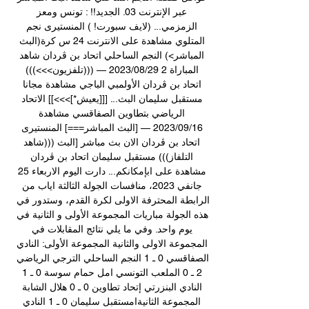
عبر الإنترنت 03. الجديد!! : تونس ومعز 
الزمزمي... (لايف سبورت! ) المنستيرى نجم 
المتلوي مشاهدة على الانترنت 24 س كرة(البث 
المباشر>) النجم الساحلي اتحاد بن ڨردان شاهد 
المباراة 2 29‏/08‏/2023 — (((تلفزيون>>>))) 
اتحاد بن ڨردان الأولمبي الباجي مشاهدة مجانا 
مستقبل سليمان البث... [[[يعيش*]>>>]] الاتحاد 
الرياضي بتطاوين الصفاقسي مشاهدة 
16‏/09‏/2023 — [البث المباشر===] المنستيرى 
اتحاد بن ڨردان الان بث مباشر [البث (((شاهد 
التلفاز))) مستقبل سليمان اتحاد بن ڨردان 
مشاهدة على ابإمكانكم... دارت اليوم الاربعاء 25 
جانفي 2023، منافسات الجولة الثالثة اياب من 
الرابطة المحترفة الاولى لكرة القدم، وستدور في 
هذه الجولة مباريات المجموعة الأولى و الثانية في 
يوم واحد. وفي ما يلي نتائج المقابلات في 
المجموعة الاولى والثانية المجموعة الأولى: النادي 
الصفاقسي 0 ـ 1 النجم الساحلي الترجي الرياضي 
2 ـ 0 الملعب التونسي امل حمام سوسة 0 ـ 1 
النادي البنزرتي إتحاد تطاوين 0 ـ 0 هلال الشابة 
المجموعة الثانيةامستقبل سليمان 0 ـ 1 النادي 