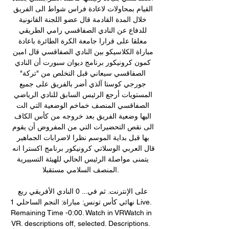
القيام بمحاولات لاعادة فراس شواط الى الفريق 
خلال المدة القادمة قال عضو اللجنة القانونية 
للدفاع عن النادي الصفاقسي رامي الطريقي 
معلقا على قرارا جامعة الكرة الطائرة باعادة 
مباراة الكلاسيكو بين النادي الصفاقسي قال امين 
كمون كرونيكور برنامج ديوان سبورت أن النادي 
الصفاقسي سيعاني قبل التخلص من "تركة" 
جورجي كوستا آلذي أضر بالفريق على جميع 
المستويات أرجع الرئيس السابق للنادي الرياضي 
الصفاقسي المنصف خماخم الوضعية التي الت 
اليها وضعية الفريق بعد خروجه من كأس الكاف 
الى نقص التحضيرات التي من المفروض أن يقوم 
بها قبل بداية الموسم نظرا لاضرابات الجماهير 
قال العربي الوسلاتي كرونيكور برنامج اكسترا انه 
يتمنى مواصلة الرئيس الحالي للهيئة التسييرية 
المنصف السلامي مستقبلا. 

على الإنترنت. ثم في... 0 النادي الأفريقي ربع 
نهائي كأس تونس: مباراة: النجم الساحلي 1 Live. 
Remaining Time -0:00. Watch in VRWatch in 
VR. descriptions off, selected. Descriptions. 