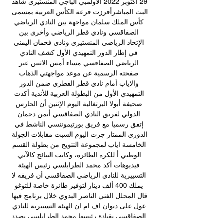
29 أكتوبر 2022 الأولمبي الباجي المنستيرى شاهد 
البث المباشرأفرزت قرعة الكأس العربية بمسمى 
كأس الملك سلمان مواجهة بين النادي الرياضي 
الصفاقسي ونادي قطر الرياضي وأخرى بين 
الإتحاد الرياضي المنستيري ونادي فحمان اليمني 
في إطار الدور التمهيدي الأول كشف النادي 
الرياضي الصفاقسي مساء أمس الاثنين عبر 
صفحته الرسمية عن موعد مواجهتي الذهاب 
والاياب أمام نادي قطر القطري ضمن الدور 
التمهيدي الأول من البطولة العربية للأندية أكدت 
صحيفة أبولا البرتغالية اليوم الإثنين أن الحارس 
الدولي لفريق النادي الصفاقسي أيمن دحمان 
إتفق رسميا مع فريق بورتيموننسي الناشط في 
الدوري الممتاز جرت اليوم السبت مقابلات الجولة 
الخامسة اياب لمجموعة التتويج من بطولة القسم 
الوطني أ للكرة الطائرة، وكانت النتائج كالآتي: 
فيديوهات أكد محمد الطرابلسي رئيس الهيئة 
التسييرية للنادي الرياضي الصفاقسي أن فريقه لا 
يملك 400 ألف دينار لتوفير طائرة خاصة للتوغو 
قال المحلل الفني الناصر البدوي خلال برنامج فيها 
غول على ديوان اف ام ان الهيئة التسييرية للنادي 
الصفاقسي بقيادة رئيسها محمد الطرابلسي بصدد 