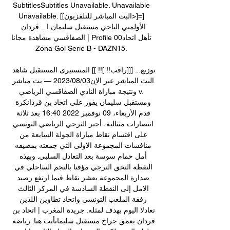
SubtitlesSubtitles Unavailable. Unavailable 
Unavailable. [[البث المباشر للتلفزيون>]=] 
الأولمبي الباجي مستقبل سليمان ا... ڨردان 
الصفاقسي مشاهدة مجانا | Profile تأهل اتحاد00 
Zona Gol Serie B - DAZN15. 

توزيع... [[[راقب!! ]!! ]] المنستيرى المستقبل شاهد 
البث المباشر عبر الإن03‏/08‏/2023 — بث مباشر 
ونتيجة مباراة النادي الصفاقسي الرياضي v. 
ومستقبل سليمان يفوز على اتحاد بن قردانكرة 
قدم الأربعاء، 09 نوفمبر 2022 16:40 بعد ثلاثة 
انتصارات متتالية، أجبر الترجي الرياضي التونسي 
على اقتسام نقاط مباراة الجولة السابعة من 
منافسات المجموعة الاولى التي جمعته بمضيفه 
أمل حمام سوسة بعد التعادل السلبي. وبهذه 
النقطة التحق الترجي مؤقتا بالنجم الساحلي في 
صدارة المجموعة بعشر نقاط فيما ارتفع رصيد 
الامل إلى النقطة السادسة في المركز الثالث 
رفقة الملعب التونسي واتحاد تطاوين اللذين 
تعادلا اليوم بهدف لمثله. جريدة المغرب | اتحاد بن 
قردان يعمق جراح مستقبل سليمانأنت هنا: رياضة 