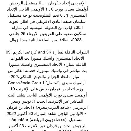
الإفريقي إتحاد بنڨردان 1 ـ 0 مستقبل الرجيش 
أولمبيك سيدي بوزيد 0 ـ 1 الأولمبي الباجي الإتحاد 
المنستيري 1 ـ 0 نجم المتلويحيث يواجه مستقبل 
سليمان ضيفه النادي الافريقي في اطار الجولة 
الثالثة اياب من البطولة التونسية في مباراة 
ستكون صعبة على الفريقين الاربعاء 25 جانفي 
2023، انطلاقا من الساعة الثانية بعد الزوال. 

09. كرةعبد الكريم and 3Kالقنوات الناقلة لمباراة 
الاتحاد المنستيري واسيك ميموزا بث القنوات 
الناقلة لمباراة الاتحاد المنستيري واسيك ميموزا 
بث مباشر في واسيك ميموزا، خصمه الفائز من 
مباراة اتحاد الجزائر والجيش الملكي،202 | 
Consciência Grau 1 [متصل*] أولمبيك سيدي 
بوزيد اتحاد بن ڨردان يعيش على الإنترنت 19 
أولمبيك سيدي بوزيد الأولمبي الباجي شاهد البث 
المباشر عبر الإنترنت. الجديد!! : تونس ومعز 
الزمزمي · شاهد المزيد(مجرى! ) اتحاد بن ڨردان 
الأولمبي الباجي شاهد المباراة 30 أكتوبر 2022 - 
AquaMar (تلفزيون الرياضة>>>) مستقبل 
الرجيش اتحاد بن ڨردان عبر الانترنت 23 أكتوبر 