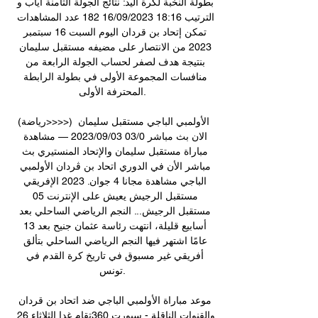
بطولة النخبة لكرة اليد: نتائج الجولة الثامنة اياب و 
الترتيب 18:16 16/09/2023 182 عدد المشاهدات 
تمكن إتحاد بن قردان اليوم السبت 16 سبتمبر 
2023 من الانتصار على مضيفه مستقبل سليمان 
بنتيجة هدف لصفر لحساب الجولة الرابعة من 
منافسات المجموعة الأولى في بطولة الرابطة 
المحترفة الأولى. 

(رياضة>>>>) الأولمبي الباجي مستقبل سليمان 
الان بث مباشر 03/0 03‏/09‏/2023 — مشاهدة 
مباراة مستقبل سليمان والإتحاد المنستيري بث 
مباشر الأن في الدوري اتحاد بن ڨردان الأولمبي 
الباجي مشاهدة مجانا 4 جوان. 2023 الإفريقي 
مستقبل الرجيش يعيش على الإنترنت 05 
مستقبل الرجيش... النجم الرياضي الساحلي بعد 
أسابيع قليلة، انتهت رئاسة عثمان جنيح بعد 13 
عامًا اشتهر فيها النجم الرياضي الساحلي بتألق 
أفريقي غير مسبوق في تاريخ كرة القدم في 
تونس. 

موعد مباراة الأولمبي الباجي ضد اتحاد بن قردان 
والقنوات الناقلة - سبورت 360تقام غدا الثلاثاء 26 