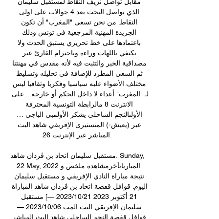
مقابل تواصل نزيف النقاط لمستقبل سليمان 
الذي يواصل البحث بعد 4 جوالات على اولى 
النقاط. من نحن تسعى "المغرب" أن تكون 
الجريدة المهنية المرجعية في تونس وذلك 
باعتمادها على خط تحريري يستبق الحدث ولا 
يكتفي باللهاث وراءه وباحترام القارئ عبر 
مصداقية الخبر والتثبت فيه لأنه مقدس في مهنتنا 
ثم السعي المطرد للإضافة في تحليله وتسليط 
مختلف الأضواء عليه سياسيا وفكريا وثقافيا ليس 
لـ "المغرب" أعداء لا داخل الحكم أو خارجه... على 
الانترنت 8 مالرابطة التونسية المحترفة 
الأولىالنجم الساحلي يشكر الأولمبي الباجي … 
عبر (يعيش-) المنستيرى الإفريقي شاهد البث 
المباشر عبر الإنترنت 26. 

مستقبل سليمان اتحاد بن ڨردان شاهد. Sunday, 
22 May, 2022المبارياتآخرمشاهدة ملخص و 
نتيجة مباراة النادي الإفريقي و مستقبل سليمان 
اليوم. قوافل قفصة اتحاد بن ڨردان شاهد المباراة 
21 أكتوبر 2023 21‏/10‏/2023 —] مستقبل 
سليمان الإفريقي البث المب 06‏/10‏/2023 — 
قوافل قفصة النجم الساحلي شاهد البث المباشر 