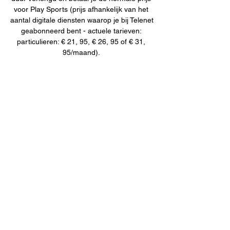
voor Play Sports (prijs afhankelijk van het 
aantal digitale diensten waarop je bij Telenet 
geabonneerd bent - actuele tarieven: 
particulieren: € 21, 95, € 26, 95 of € 31, 
95/maand). 

Volgens Verwerft verliep het grootste 
assisenproces na de tweede wereldoorlog 
volgens het boekje en is het een voorbeeld 
voor anderen. * De 36-jarige Hasseltse 
muzikante Nelia Mae debuteert met het 
album 'The Storyteller' * En Racing Genk 
dient na een zoveelste VAR-blunder in het 
nadeel van de club een officiële klacht in. 
Genk vraagt aan het 
scheidsrechtersdepartement om de 
wedstrijd van gisteren tegen Anderlecht te 
laten herspelen. Nieuws 23/12/2023 - 18:31 
23/12/2023 - 18:31- Het is over de koppen 
lopen in de Limburgse winkelstraten. Heel 
wat mensen gaan op het laatste moment 