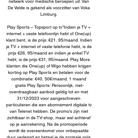
netwerk voor medische beroepen uit. Van 
De Velde is gekend als voorzitter van Voka 
Limburg. 

Play Sports – Topsport op tv*Indien je TV + 
internet + vaste telefoonlijn hebt of One(up) 
klant bent, is de prijs: €21, 95/maand. Indien 
je TV + internet of vaste telefonie hebt, is de 
prijs €26, 95/maand en indien je enkel TV 
hebt, is de prijs €31, 95/maand. Play More 
klanten die One(up) of Wigo hebben krijgen 
korting op Play Sports en betalen voor de 
combinatie: €40, 50€/maand. 1 maand 
gratis Play Sports: Persoonlijk, niet-
overdraagbaar aanbod geldig tot en met 
31/12/2023 voor aangeschreven 
particulieren die een abonnement digitale tv 
van Telenet hebben. De promo’s zijn niet 
zichtbaar in de TV-shop, maar wel achteraf 
op je aanrekening. Na de promoperiode 
wordt de overeenkomst voor onbepaalde 
duur verlengd en betaal je de normale prijs 