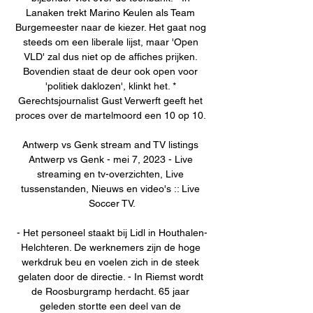
Lanaken trekt Marino Keulen als Team 
Burgemeester naar de kiezer. Het gaat nog 
steeds om een liberale lijst, maar 'Open 
VLD' zal dus niet op de affiches prijken. 
Bovendien staat de deur ook open voor 
'politiek daklozen', klinkt het. * 
Gerechtsjournalist Gust Verwerft geeft het 
proces over de martelmoord een 10 op 10. 

Antwerp vs Genk stream and TV listings 
Antwerp vs Genk - mei 7, 2023 - Live 
streaming en tv-overzichten, Live 
tussenstanden, Nieuws en video's :: Live 
Soccer TV.

- Het personeel staakt bij Lidl in Houthalen-
Helchteren. De werknemers zijn de hoge 
werkdruk beu en voelen zich in de steek 
gelaten door de directie. - In Riemst wordt 
de Roosburgramp herdacht. 65 jaar 
geleden stortte een deel van de 