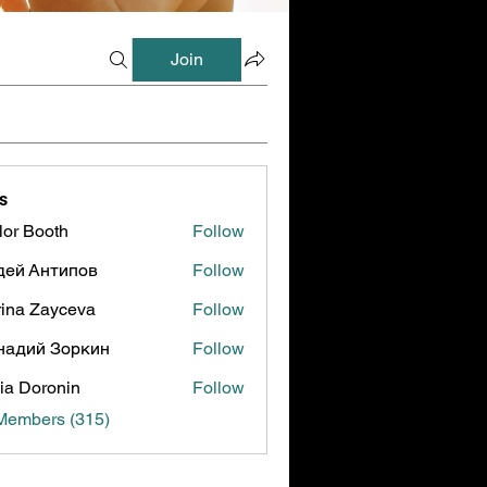
Join
s
lor Booth
Follow
ooth
дей Антипов
Follow
ina Zayceva
Follow
надий Зоркин
Follow
ia Doronin
Follow
 Members (315)