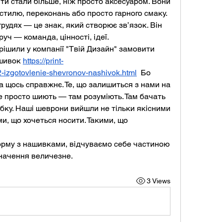
ти стали більше, ніж просто аксесуаром. Вони 
стилю, переконань або просто гарного смаку. 
рудях — це знак, який створює зв’язок. Він 
руч — команда, цінності, ідеї.
ішили у компанії "Твій Дизайн" замовити 
шивок 
https://print-
-izgotovlenie-shevronov-nashivok.html
  Бо 
 а щось справжнє. Те, що залишиться з нами на 
не просто шиють — там розуміють. Там бачать 
стібку. Наші шеврони вийшли не тільки якісними 
, що хочеться носити. Такими, що 
орму з нашивками, відчуваємо себе частиною 
значення величезне.
3 Views