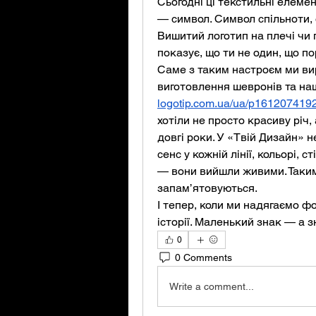
Сьогодні ці текстильні елемен
— символ. Символ спільноти, 
Вишитий логотип на плечі чи г
показує, що ти не один, що по
Саме з таким настроєм ми вир
виготовлення шевронів та на
logotip.com.ua/ua/p1612074192
хотіли не просто красиву річ,
довгі роки. У «Твій Дизайн» 
сенс у кожній лінії, кольорі, 
— вони вийшли живими. Такими
запам’ятовуються.
І тепер, коли ми надягаємо ф
історії. Маленький знак — а 
0
0 Comments
Write a comment...