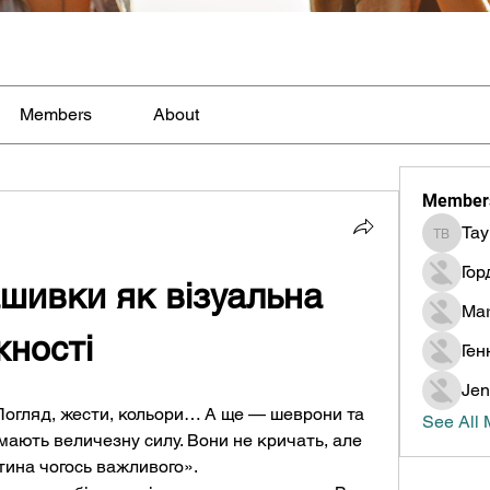
Members
About
Member
Tay
Taylor B
Гор
шивки як візуальна 
Mar
ності
Ген
Jen
. Погляд, жести, кольори… А ще — шеврони та 
See All
мають величезну силу. Вони не кричать, але 
тина чогось важливого».