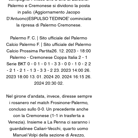
Palermo e Cremonese si dividono la posta 
in palio. (Aggiornamento Jacopo 
D’Antuono)ESPULSO TEDINOE’ cominciata 
la ripresa di Palermo Cremonese. 

Palermo F. C. | Sito ufficiale del Palermo 
Calcio﻿ Palermo F. | Sito ufficiale del Palermo 
Calcio Prossima Partita26. 12. 2023 - 18:00 
Palermo - Cremonese Coppa Italia 2 - 1 
Serie BKT 0 - 0 1 - 0 1 - 3 3 - 0 0 - 1 0 - 2 2 
- 2 1 - 2 1 - 1 3 - 3 3 - 2 23. 2023 14:00 26. 
2023 18:00 13. 01. 2024 20. 2024 16:15 26. 
2024 20:30 02. 

Nel girone d’andata, invece, diresse sempre 
i rosanero nel match Frosinone-Palermo, 
concluso sullo 0-0. Un precedente anche 
con la Cremonese (1-1 in trasferta a 
Venezia). Insieme a La Penna ci saranno i 
guardalinee Caliari-Vecchi, quarto uomo 
Manuel Volpi della sezione di Arezzo, 