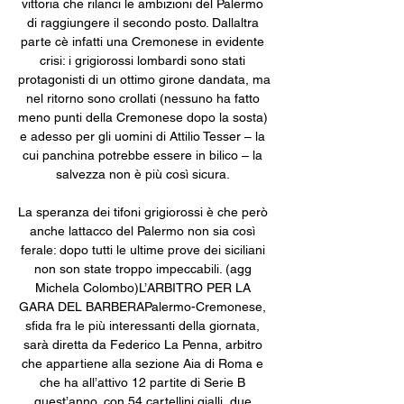
vittoria che rilanci le ambizioni del Palermo 
di raggiungere il secondo posto. Dallaltra 
parte cè infatti una Cremonese in evidente 
crisi: i grigiorossi lombardi sono stati 
protagonisti di un ottimo girone dandata, ma 
nel ritorno sono crollati (nessuno ha fatto 
meno punti della Cremonese dopo la sosta) 
e adesso per gli uomini di Attilio Tesser – la 
cui panchina potrebbe essere in bilico – la 
salvezza non è più così sicura. 

La speranza dei tifoni grigiorossi è che però 
anche lattacco del Palermo non sia così 
ferale: dopo tutti le ultime prove dei siciliani 
non son state troppo impeccabili. (agg 
Michela Colombo)L’ARBITRO PER LA 
GARA DEL BARBERAPalermo-Cremonese, 
sfida fra le più interessanti della giornata, 
sarà diretta da Federico La Penna, arbitro 
che appartiene alla sezione Aia di Roma e 
che ha all’attivo 12 partite di Serie B 
quest’anno, con 54 cartellini gialli, due 