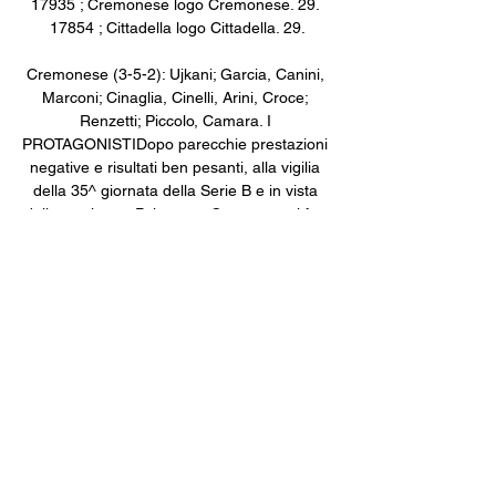
17935 ; Cremonese logo Cremonese. 29. 
17854 ; Cittadella logo Cittadella. 29.

Cremonese (3-5-2): Ujkani; Garcia, Canini, 
Marconi; Cinaglia, Cinelli, Arini, Croce; 
Renzetti; Piccolo, Camara. I 
PROTAGONISTIDopo parecchie prestazioni 
negative e risultati ben pesanti, alla vigilia 
della 35^ giornata della Serie B e in vista 
della partita tra Palermo e Cremonese i fan 
grigiorossi si attendono oggi un grande 
rilancio del proprio portiere, ovvero Samir 
Ujkani. Il numero 1 kosovaro sarà 
ovviamente tra i titolari di Attilio Tesser, ma 
va detto che ultimamente le sue prestazioni 
non sono state affatto eccellenti: se 
considerammo solo gli ultimi 5 incontri 
disputati dalla Cremonese nel campionato 
della Serie B vediamo bene che sono state 
ben 8 le reti incassate dallo stesso Ujkani, di 
cui ben 4 sono arrivate ad opera del Foggia 
nella precedente giornata della cadetteria. 
