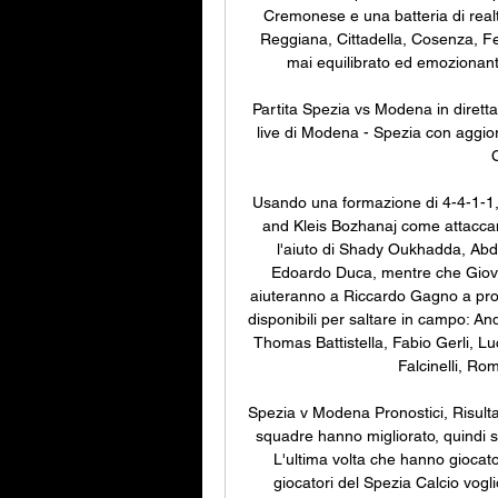
Cremonese e una batteria di realt
Reggiana, Cittadella, Cosenza, F
mai equilibrato ed emozionante
Partita Spezia vs Modena in diretta
live di Modena - Spezia con aggior
C
Usando una formazione di 4-4-1-1,
and Kleis Bozhanaj come attaccant
l'aiuto di Shady Oukhadda, Ab
Edoardo Duca, mentre che Giovan
aiuteranno a Riccardo Gagno a prot
disponibili per saltare in campo: An
Thomas Battistella, Fabio Gerli, L
Falcinelli, Ro
Spezia v Modena Pronostici, Risultat
squadre hanno migliorato, quindi sa
L'ultima volta che hanno giocato 
giocatori del Spezia Calcio vogli