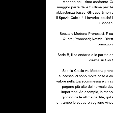
Modena nel ultimo confronto. Con
maggior parte delle 3 ultime partite
abbastanza basse. Gli esperti non a
il Spezia Calcio è il favorito, poiché
il Moden
Spezia v Modena Pronostici, Risulta
Quote; Pronostici; Notizie. Diret
Formazioni
Serie B, il calendario e le partit
diretta su Sky
Spezia Calcio vs. Modena prono
successo, ci sono molte cose a con
valore nella tua scommessa è chia
pagano più alto del normale devon
importanti. Ad esempio, lo stori
giocato nelle ultime partite, go
entrambe le squadre vogliono vincer