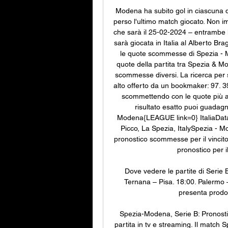
Modena ha subito gol in ciascuna d
perso l'ultimo match giocato. Non i
che sarà il 25-02-2024 – entrambe l
sarà giocata in Italia al Alberto Br
le quote scommesse di Spezia - Mod
quote della partita tra Spezia & M
scommesse diversi. La ricerca per sco
alto offerto da un bookmaker: 97. 
scommettendo con le quote più a
risultato esatto puoi guadag
Modena{LEAGUE link=0} ItaliaData
Picco, La Spezia, ItalySpezia - Mo
pronostico scommesse per il vincitor
pronostico per il
Dove vedere le partite di Serie 
Ternana – Pisa. 18:00. Palermo 
presenta prodot
Spezia-Modena, Serie B: Pronosti
partita in tv e streaming. Il match 