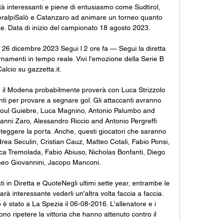
à interessanti e piene di entusiasmo come Sudtirol, 
eralpiSalò e Catanzaro ad animare un torneo quanto 
. Data di inizio del campionato 18 agosto 2023. 

 26 dicembre 2023 Segui l 2 ore fa — Segui la diretta 
namenti in tempo reale. Vivi l'emozione della Serie B 
alcio su gazzetta.it.

 il Modena probabilmente proverà con Luca Strizzolo 
i per provare a segnare gol. Gli attaccanti avranno 
doul Guiebre, Luca Magnino, Antonio Palumbo and 
ni Zaro, Alessandro Riccio and Antonio Pergreffi 
eggere la porta. Anche, questi giocatori che saranno 
drea Seculin, Cristian Cauz, Matteo Cotali, Fabio Ponsi, 
uca Tremolada, Fabio Abiuso, Nicholas Bonfanti, Diego 
meo Giovannini, Jacopo Manconi. 

i in Diretta e QuoteNegli ultimi sette year, entrambe le 
rà interessante vederli un'altra volta faccia a faccia. 
è stato a La Spezia il 06-08-2016. L'allenatore e i 
ono ripetere la vittoria che hanno attenuto contro il 