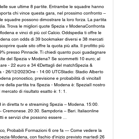
elle sue ultime 8 partite. Entrambe le squadre hanno 
mporta chi vince questa gara, nel prossimo confronto – 
e squadre possono dimostrare la loro forza. La partita 
aglia. Trova le migliori quote Spezia v ModenaConfronta 
ena e vinci di più col Calcio. Oddspedia ti offre le 
odena con odds di 39 bookmaker diversi e 38 mercati 
prire quale sito offre la quota più alta. Il profitto più 
39% presso Pinnacle. Ti chiedi quanto puoi guadagnare 
lte del Spezia v Modena? Se scommetti 10 euro; al 
nare - 22 euro e 34 €Dettagli del matchSpezia & 
 - 26/12/2023Ore - 14:00 UTCStadio: Stadio Alberto 
dena pronostico, previsione e probabilità di vincitaIl 
e della partita tra Spezia - Modena è: SpeziaIl nostro 
 mercato di risultato esatto è: 1: 1. 

B in diretta tv e streaming Spezia – Modena. 15:00. 
– Cremonese. 20:30. Sampdoria – Bari. Italiaonline 
ti e servizi che possono essere ...

co, Probabili Formazioni 6 ore fa — Come vedere la 
Spezia-Modena, con fischio d'inizio previsto martedì 26 