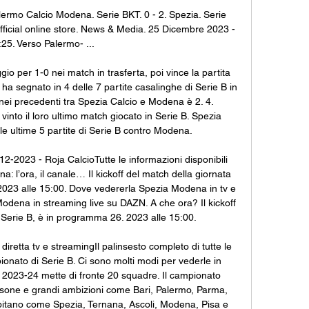
alermo Calcio Modena. Serie BKT. 0 - 2. Spezia. Serie 
Official online store. News & Media. 25 Dicembre 2023 - 
25. Verso Palermo- ...

 per 1-0 nei match in trasferta, poi vince la partita 
ha segnato in 4 delle 7 partite casalinghe di Serie B in 
nei precedenti tra Spezia Calcio e Modena è 2. 4. 
nto il loro ultimo match giocato in Serie B. Spezia 
le ultime 5 partite di Serie B contro Modena. 

-2023 - Roja CalcioTutte le informazioni disponibili 
: l’ora, il canale… Il kickoff del match della giornata 
2023 alle 15:00. Dove vedererla Spezia Modena in tv e 
dena in streaming live su DAZN. A che ora? Il kickoff 
 Serie B, è in programma 26. 2023 alle 15:00. 

diretta tv e streamingIl palinsesto completo di tutte le 
onato di Serie B. Ci sono molti modi per vederle in 
B 2023-24 mette di fronte 20 squadre. Il campionato 
asone e grandi ambizioni come Bari, Palermo, Parma, 
lpitano come Spezia, Ternana, Ascoli, Modena, Pisa e 