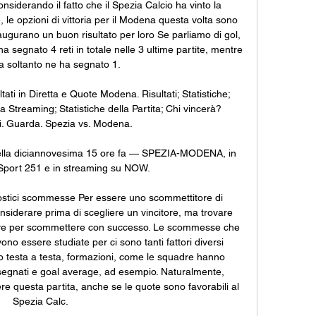
siderando il fatto che il Spezia Calcio ha vinto la 
, le opzioni di vittoria per il Modena questa volta sono 
ugurano un buon risultato per loro Se parliamo di gol, 
 ha segnato 4 reti in totale nelle 3 ultime partite, mentre 
a soltanto ne ha segnato 1. 

ti in Diretta e Quote Modena. Risultati; Statistiche; 
ta Streaming; Statistiche della Partita; Chi vincerà? 
. Guarda. Spezia vs. Modena.

e della diciannovesima 15 ore fa — SPEZIA-MODENA, in 
 Sport 251 e in streaming su NOW.

stici scommesse Per essere uno scommettitore di 
siderare prima di scegliere un vincitore, ma trovare 
ve per scommettere con successo. Le scommesse che 
o essere studiate per ci sono tanti fattori diversi 
co testa a testa, formazioni, come le squadre hanno 
l segnati e goal average, ad esempio. Naturalmente, 
e questa partita, anche se le quote sono favorabili al 
Spezia Calc. 
