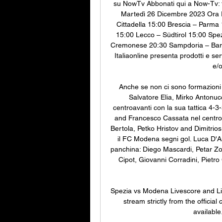
su NowTv Abbonati qui a Now-Tv: tut
Martedì 26 Dicembre 2023 Ora P
Cittadella 15:00 Brescia – Parma
15:00 Lecco – Südtirol 15:00 Spe
Cremonese 20:30 Sampdoria – Bari A
Italiaonline presenta prodotti e s
e/o
Anche se non ci sono formazioni 
Salvatore Elia, Mirko Antonu
centroavanti con la sua tattica 4-3
and Francesco Cassata nel centro
Bertola, Petko Hristov and Dimitrio
il FC Modena segni gol. Luca D'An
panchina: Diego Mascardi, Petar Zov
Cipot, Giovanni Corradini, Pietr
Spezia vs Modena Livescore and Live V
stream strictly from the officia
available.