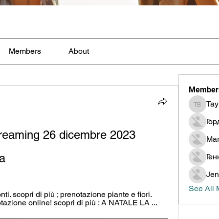
Members
About
Member
Tay
Taylor B
Гор
eaming 26 dicembre 2023 
Mar
ta
Ген
Jen
See All
i. scopri di più ; prenotazione piante e fiori. 
otazione online! scopri di più ; A NATALE LA ...