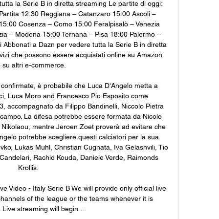
ta la Serie B in diretta streaming Le partite di oggi: 
artita 12:30 Reggiana – Catanzaro 15:00 Ascoli – 
 15:00 Cosenza – Como 15:00 Feralpisalò – Venezia 
zia – Modena 15:00 Ternana – Pisa 18:00 Palermo – 
bbonati a Dazn per vedere tutta la Serie B in diretta 
ervizi che possono essere acquistati online su Amazon 
 su altri e-commerce. 

confirmate, è probabile che Luca D'Angelo metta a 
cci, Luca Moro and Francesco Pio Esposito come 
-3, accompagnato da Filippo Bandinelli, Niccolo Pietra 
campo. La difesa potrebbe essere formata da Nicolo 
s Nikolaou, mentre Jeroen Zoet proverà ad evitare che 
gelo potrebbe scegliere questi calciatori per la sua 
ko, Lukas Muhl, Christian Cugnata, Iva Gelashvili, Tio 
o Candelari, Rachid Kouda, Daniele Verde, Raimonds 
Krollis. 

ideo - Italy Serie B We will provide only official live 
l channels of the league or the teams whenever it is 
 Live streaming will begin ...
