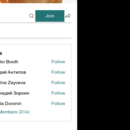
Join
s
lor Booth
Follow
ooth
дей Антипов
Follow
ina Zayceva
Follow
надий Зоркин
Follow
ia Doronin
Follow
 Members (314)