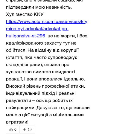
підтвердили мою невинність. 
Хуліганство ККУ 
https://www.actum.com.ua/services/kry
minalnyi-advokat/advokat-po-
huliganstvu-st-296
  це не жарти, і без 
кваліфікованого захисту тут не 
обійтися. На відміну від корупції 
(стаття, яка часто супроводжує 
складні справи), справа про 
хуліганство вимагає швидкості 
реакції, і вони впоралися ідеально. 
Високий рівень професійної етики, 
індивідуальний підхід і реальні 
результати – ось що робить їх 
найкращими. Дякую за те, що вивели 
мене з цієї ситуації з мінімальними 
втратами!
0