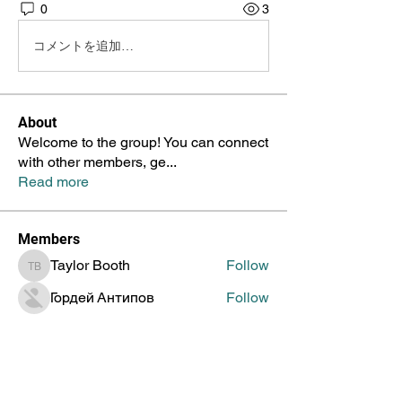
0
3
コメントを追加…
About
Welcome to the group! You can connect
with other members, ge
...
Read more
Members
Taylor Booth
Follow
Taylor Booth
Гордей Антипов
Follow
Marina Zayceva
Follow
Геннадий Зоркин
Follow
Jenia Doronin
Follow