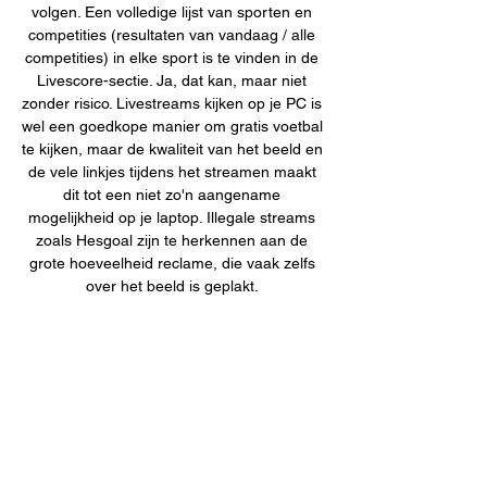
volgen. Een volledige lijst van sporten en 
competities (resultaten van vandaag / alle 
competities) in elke sport is te vinden in de 
Livescore-sectie. Ja, dat kan, maar niet 
zonder risico. Livestreams kijken op je PC is 
wel een goedkope manier om gratis voetbal 
te kijken, maar de kwaliteit van het beeld en 
de vele linkjes tijdens het streamen maakt 
dit tot een niet zo'n aangename 
mogelijkheid op je laptop. Illegale streams 
zoals Hesgoal zijn te herkennen aan de 
grote hoeveelheid reclame, die vaak zelfs 
over het beeld is geplakt. 

Oud-Heverlee Leuven Westerlo kijken live 4 
november 2023 10 4 nov 2023 — 10 uur 
geleden — Oud-Heverlee Leuven Westerlo 
kijken live 04/11/2023 Tv kijken 4 uur 
geleden — Kijk OH Leuven - KVC Westerlo 
Live Stream ...
