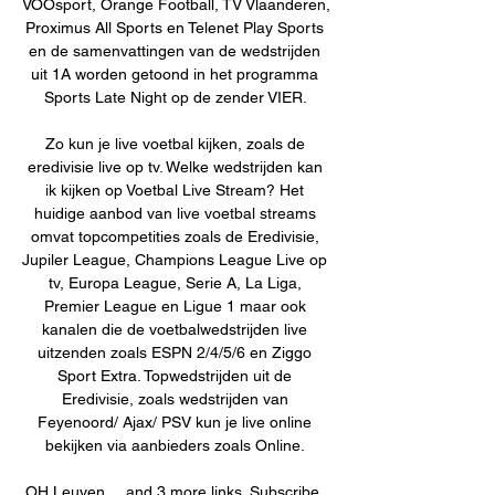
VOOsport, Orange Football, TV Vlaanderen, 
Proximus All Sports en Telenet Play Sports 
en de samenvattingen van de wedstrijden 
uit 1A worden getoond in het programma 
Sports Late Night op de zender VIER. 

Zo kun je live voetbal kijken, zoals de 
eredivisie live op tv. Welke wedstrijden kan 
ik kijken op Voetbal Live Stream? Het 
huidige aanbod van live voetbal streams 
omvat topcompetities zoals de Eredivisie, 
Jupiler League, Champions League Live op 
tv, Europa League, Serie A, La Liga, 
Premier League en Ligue 1 maar ook 
kanalen die de voetbalwedstrijden live 
uitzenden zoals ESPN 2/4/5/6 en Ziggo 
Sport Extra. Topwedstrijden uit de 
Eredivisie, zoals wedstrijden van 
Feyenoord/ Ajax/ PSV kun je live online 
bekijken via aanbieders zoals Online. 

OH Leuven ... and 3 more links. Subscribe. 