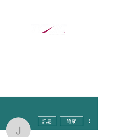
​全球数字科技创
意设计大赛
更多動作
訊息
追蹤
Joanne Yin