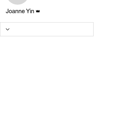
管理員
Joanne Yin
全球数字科技创意设计大赛
​请填写您邮件地址，我们及时发布大赛近况