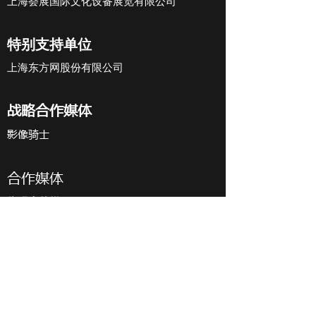
上海荟展国际文化设备展览有限公司
特别支持单位
上海东方网股份有限公司
战略合作媒体
​影像骑士
合作媒体
依玛狮传媒
​中国设计在线
感谢以下单位对此次大赛的支持
美国先进影像学会
瑞士混合现实学会