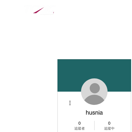
​全球数字科技创意设计大
更多動作
husnia
0
0
追蹤者
追蹤中