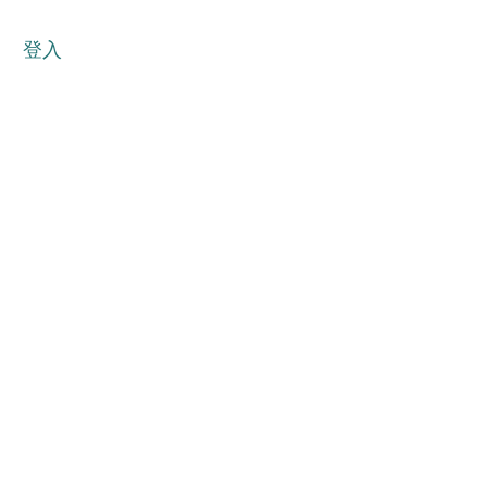
登入
单
如何参赛
大赛申请表
赞助与合作伙伴
关于大赛
论坛