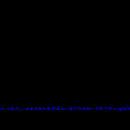
/video/7e302d_cc93519e50864c35a7d5222e9957f530/720p/mp4/fi