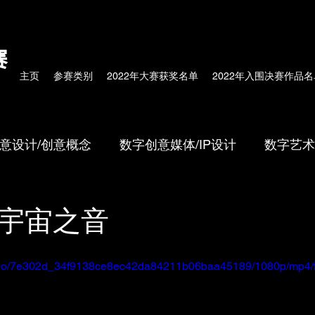
赛
主页
参赛类别
2022年大赛获奖名单
2022年入围决赛作品名
意设计/创意概念
数字创意媒体/IP设计
数字艺术
/体验式科技
校园作品
数字中国传统文化
-元宇宙之音
/video/7e302d_34f9138ce8ec42da84211b06baa45189/1080p/mp4/f