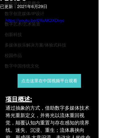
创意设计/创意概念
已更新：
2021年6月29日
数字创意媒体/IP设计
https://youtu.be/0YuAK3XDvyc
数字艺术/艺术装置
创新科技
多媒体娱乐解决方案/体验式科技
校园作品
数字中国传统文化
点击这里在中国视频平台观看
项目概述:
通过抽象的方式，借助数字多媒体技术
将光重新定义，并将光以流体重回视
觉，颠覆认知内重置与存在感知的境界
线。迷失、沉浸、重生；流体裹挟向
前，形成强 大意识流，表达出人的生命