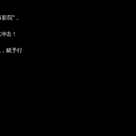
幕影院”，
觉冲击！
魂，赋予行