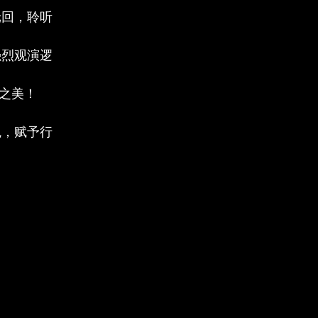
轮回，聆听
强烈观演逻
地之美！
魂，赋予行