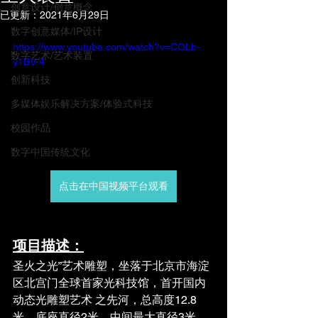
创意设计/创意概念
已更新：
2021年6月29日
数字创意媒体/IP设计
https://www.youtube.com/watch?v=COLb-
数字艺术/艺术装置
y1BV-4
创新科技
多媒体娱乐解决方案/体验式科技
校园作品
数字中国传统文化
点击在中国视频平台观看
项目描述：
圣火之光”艺术雕塑，坐落于北京市海淀
区北宫门全球首家光科技馆，首开国内
动态光雕塑艺术 之先河，总高度12.8
米、底座直径2米，中间最大直径3米，