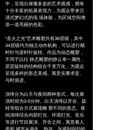
中，呈现出璀璨多姿的艺术观感，拥有
十分丰富的拓展表现力，为观众带来沉
浸式梦幻式的现 场体验，为区域空间增
添一道亮丽的色彩。
“圣火之光”艺术雕塑共有36层级，其中
34层级均为独立动作机构，可以进行顺
时针与逆时针旋转。作品为动态雕塑，
不同于以往 静态雕塑的静止单一属性，
层层旋转的结构组合千变万化，为观众
呈现多样的形态美感。寓意实事求是、
与时俱进。
演绎分为白天与夜间两种形式，每次展
演时间为3-5分钟。白天演绎以开合、旋
转等组合方式展现雕 塑不同的形态。夜
间演绎结合内部灯光、环境灯光、音乐
等进行节目展演。开合之间，寓意着人
类和 城市从诞生、勃兴、兴盛到回归的