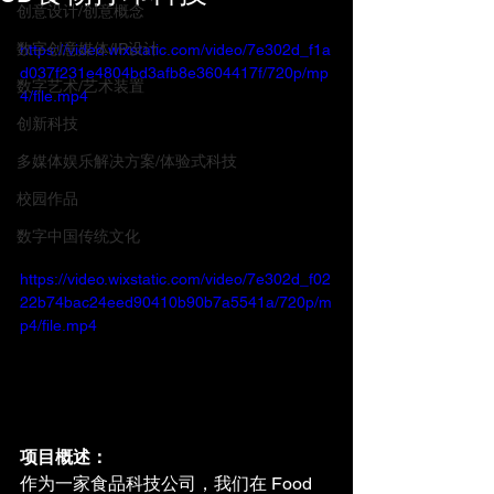
创意设计/创意概念
数字创意媒体/IP设计
https://video.wixstatic.com/video/7e302d_f1a
d037f231e4804bd3afb8e3604417f/720p/mp
数字艺术/艺术装置
4/file.mp4
创新科技
多媒体娱乐解决方案/体验式科技
校园作品
数字中国传统文化
https://video.wixstatic.com/video/7e302d_f02
22b74bac24eed90410b90b7a5541a/720p/m
p4/file.mp4
项目概述：
作为一家食品科技公司，我们在 Food 