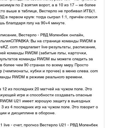
симум по 2 взятия ворот, а в 10 из 17 – не более 
 кто выше в таблице, Вестерло не пробивал ИТБ(1. 
РВД в первом круге: тогда сыграл 1:1, причём спасся 
ь благодаря голу на 90+4 минуте. 

писание, Вестерло - РВД Моленбек онлайн, 
ельгияСПРАВКА: Вы на странице команды RWDM в 
eKZ. com предлагает live-результаты, расписание, 
чей команды RWDM (забитые голы, карточки, 
езультатов команды RWDM вы можете следить за 
 более чем 90 странах по всему миру. Просто 
 (чемпионаты, кубки и прочее) в меню слева. com 
манды RWDM в режиме реального времени. 

в 12 из последних 20 матчей на чужом поле. Это 
акующей игре и способности создавать опасные 
, RWDM U21 имеет хорошую защиту в выездных 
 3 из 4 последних игр на чужом поле. Это говорит о 
ции и дисциплине в обороне. 

live - счет, прогноз Вестерло U21 - РВД Моленбек 