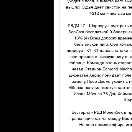
уходит с поля, а вместо него вы
вышло! Судья дает свисток на пе
4212 матчиголыза ма
РВДМ 47 - Шарлеруа: смотреть о
SopCast бесплатно0 0 Завершен
16% (4) Всем доброго времен
бельгийской лиги. Обе коман
лидирует К1. К1 давольно таки н
они пришли в высшую лигу в на
таблице. Команда очень старает
назад Стадион Edmond Machten
Джонатан Херис покидает поле 
замену. Пьер Двомо уходит с п
Мбенза получил желтую карточк
Исаак Мбенза 78 Дан Хейманс
Шарл
Вестерло - РВД Моленбек в п
трансляцию матча между Вестер
Начало прямого эфира игры