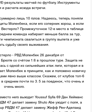
IVE-результаты матчей по футболу. Инструменты 
 и расчета исхода встречи.

 суммарно лишь 10 голов. Надеюсь, теперь поняли 
щиты Моленбека, если его соперник хорош, а если 
ш Вестерло? Промежуточное 12-е место в таблице 
среднем команда набирает меньше балла за тур, 
ти чемпионата свалиться в группу вылета и уже 
ть судьбу своего выживания. 

стерло - РВД Моленбек 26 декабря от 
рюгге со счётом 1:6 в прошлом туре. Защита не 
ась с одной из сильнейших атак лиги, которая и в 
ет. Моленбек в принципе, как и положено новичку 
дами явно выше классом. Скажем, от клубов топ-6 
 в среднем почти по 3. 5 за поединок, что очень и 
очень много. 

 вместо него выходит Youssuf Sylla 69 Дан Хейманс 
М 47 делает замену. Shuto Abe уходит с поля, а 
oup РВДМ 47 делает замену. Жефф Рен-Аделаид 