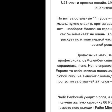
U21 счет и прогноз онлайн. L
аналитики
Но вот за остальные 11 туров –
мысль: нужно ставить против за
нет – наоборот. Насколько хоро
как бы намекает: не очень. В 
рискует по итогам первой час
весной реша
Прогнозы на матч Ве
профессионаловМоленбек слил Б
справилась, ясно. Но не справил
Европе-то себя неплохо показыва
любой лиги, не вывозит с коман
пропустил за 8 матчей 27 голов –
Nadir Benbouali уходит с поля, а
получил желтую карточку 66 РВД
вместо него выходит Pathe Mb