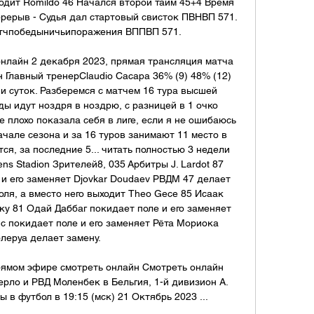
ходит Romildo 46 Начался второй тайм 45+4 Время 
рерыв - Судья дал стартовый свисток ПВНВП 571. 
тчпобедыничьипоражения ВППВП 571. 

нлайн 2 декабря 2023, прямая трансляция матча 
 Главный тренерClaudio Cacapa 36% (9) 48% (12) 
и суток. Разберемся с матчем 16 тура высшей 
ды идут ноздря в ноздрю, с разницей в 1 очко 
е плохо показала себя в лиге, если я не ошибаюсь 
чале сезона и за 16 туров занимают 11 место в 
ся, за последние 5... читать полностью 3 недели 
s Stadion Зрителей8, 035 Арбитры J. Lardot 87 
и его заменяет Djovkar Doudaev РВДМ 47 делает 
оля, а вместо него выходит Theo Gece 85 Исаак 
у 81 Одай Даббаг покидает поле и его заменяет 
 покидает поле и его заменяет Рёта Мориока 
еруа делает замену. 

рямом эфире смотреть онлайн Смотреть онлайн 
ло и РВД Моленбек в Бельгия, 1-й дивизион A. 
 в футбол в 19:15 (мск) 21 Октябрь 2023 ...