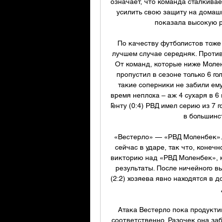
означает, что команда сталкива
усилить свою защиту на домаш
показала высокую р
По качеству футболистов тоже н
лучшем случае середняк. Против
От команд, которые ниже Моленб
пропустил в сезоне только 6 гол
такие соперники не забили ему
время неплоха – аж 4 сухаря в 6 
Генту (0:4) РВД имел серию из 7 г
в большинст
«Вестерло» — «РВД Моленбек». 
сейчас в ударе, так что, конечн
викторию над «РВД Моленбек», к
результаты. После ничейного в
(2:2) хозяева явно находятся в д
Атака Вестерло пока продуктив
соответственно. Разочек она заб