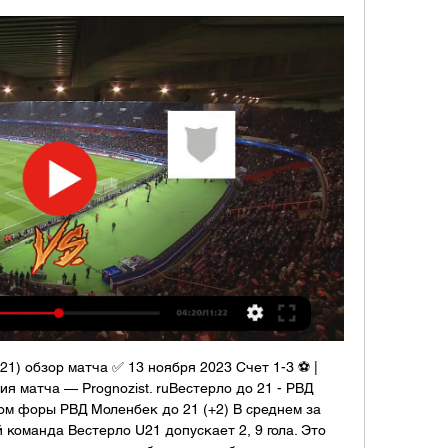
21) обзор матча ✅ 13 ноября 2023 Счет 1-3 ⚽ | 
я матча — Prognozist. ruВестерло до 21 - РВД 
м форы РВД Моленбек до 21 (+2) В среднем за 
команда Вестерло U21 допускает 2, 9 гола. Это 