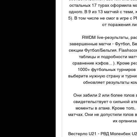
остальных 17 турах оформила мак
одного. В 9 из 13 матчей с теми,
5). В том числе не смог в игре с 
от поражения лиш
RWDM live-результаты, рас
завершенные матчи - Футбол, Б
секции Футбол/Бельгия. Flashscor
таблицы и подробности мат
сравнение кэфов... ). Кроме р
1000+ футбольных турниров в
выберите нужную страну и турнир
обновляет результаты ко
Они забили 2 или более голов 
свидетельствует о сильной ат
моменты в атаке. Кроме того
матчах. Они не допустили голов в
их организа
Вестерло U21 - РВД Моленбек U21 