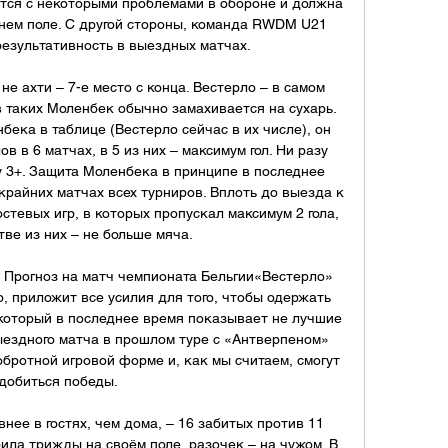
ется с некоторыми проблемами в обороне и должна 
нем поле. С другой стороны, команда RWDM U21 
езультативность в выездных матчах. 

е ахти – 7-е место с конца. Вестерло – в самом 
 таких Моленбек обычно замахивается на сухарь. 
ека в таблице (Вестерло сейчас в их числе), он 
ов в 6 матчах, в 5 из них – максимум гол. Ни разу 
 3+. Защита Моленбека в принципе в последнее 
крайних матчах всех турниров. Вплоть до выезда к 
остевых игр, в которых пропускал максимум 2 гола, 
ве из них – не больше мяча. 

Прогноз на матч чемпионата Бельгии«Вестерло» 
о, приложит все усилия для того, чтобы одержать 
оторый в последнее время показывает не лучшие 
ыездного матча в прошлом туре с «Антверпеном» 
обротной игровой форме и, как мы считаем, смогут 
добиться победы. 

нее в гостях, чем дома, – 16 забитых против 11 
ила трижды на своём поле, разочек – на чужом. В 