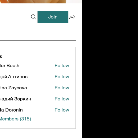
Join
s
lor Booth
Follow
ooth
дей Антипов
Follow
ina Zayceva
Follow
надий Зоркин
Follow
ia Doronin
Follow
 Members (315)