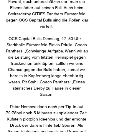
Favorit, doch unterschätzen darf man die 
Eisenstädter auf keinen Fall. Auch beim 
Steirerderby CITIES Panthers Fürstenfeld 
gegen OCS Capital Bulls sind die Rollen klar 
verteilt. 

OCS Capital Bulls Dienstag, 17. 30 Uhr – 
Stadthalle Fürstenfeld Flavio Priulla, Coach 
Panthers: „Schwierige Aufgabe. Wenn wir an 
die Leistung vom letzten Heimspiel gegen 
Traiskirchen anknüpfen, sollten wir eine 
Chance gegen die Bulls haben, zumal wir 
bereits in Kapfenberg lange ebenbürtig 
waren. Pit Stahl, Coach Panthers: „Erstes 
steirisches Derby zu Hause in dieser 
Saison. 

Petar Nemcec dann noch per Tip-In auf 
72:78bei noch 5 Minuten zu spielender Zeit. 
Kufstein plötzlich Ideenlos und der erhöhte 
Druck der Ballers hinterließ Spuren. Als 
Simon Hintenaus nochmals per Dreier auf 