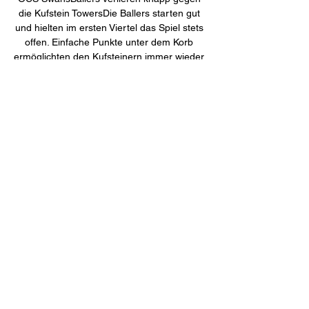
die Kufstein TowersDie Ballers starten gut 
und hielten im ersten Viertel das Spiel stets 
offen. Einfache Punkte unter dem Korb 
ermöglichten den Kufsteinern immer wieder 
knapp in Führung zu bleiben. Man sah aber 
bereits hier die stark verbesserte Intensität 
der Upper Austrian Ballers um so ein 
anderes Gesicht als im Hinspiel zu zeigen. 
Das erste Viertel endete mit 17:19 für 
Kufstein. Im zweiten Viertel war es zu 
Beginn ein Schlagabtausch zwischen Vuk 
Zivanovic von den Ballers und Mlodianovski 
von den Towers. 

Swans Gmunden vs Raiffeisen FLYERS 
Wels - Basketball - Basketball: Swans 
Gmunden vs Raiffeisen FLYERS Wels, 
Statistiken und Ergebnisse Der Schnee 
möchte in München nicht aufhören zu 
fallen. Sport live am Samstag ...
