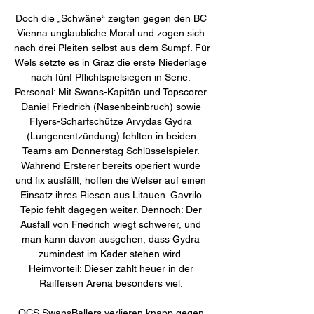
Doch die „Schwäne“ zeigten gegen den BC 
Vienna unglaubliche Moral und zogen sich 
nach drei Pleiten selbst aus dem Sumpf. Für 
Wels setzte es in Graz die erste Niederlage 
nach fünf Pflichtspielsiegen in Serie. 
Personal: Mit Swans-Kapitän und Topscorer 
Daniel Friedrich (Nasenbeinbruch) sowie 
Flyers-Scharfschütze Arvydas Gydra 
(Lungenentzündung) fehlten in beiden 
Teams am Donnerstag Schlüsselspieler. 
Während Ersterer bereits operiert wurde 
und fix ausfällt, hoffen die Welser auf einen 
Einsatz ihres Riesen aus Litauen. Gavrilo 
Tepic fehlt dagegen weiter. Dennoch: Der 
Ausfall von Friedrich wiegt schwerer, und 
man kann davon ausgehen, dass Gydra 
zumindest im Kader stehen wird. 
Heimvorteil: Dieser zählt heuer in der 
Raiffeisen Arena besonders viel. 

OCS SwansBallers verlieren knapp gegen 