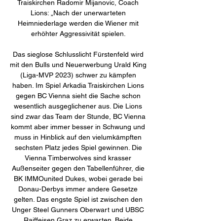
Traiskirchen Radomir Mijanovic, Coach 
Lions: „Nach der unerwarteten 
Heimniederlage werden die Wiener mit 
erhöhter Aggressivität spielen. 

Das sieglose Schlusslicht Fürstenfeld wird 
mit den Bulls und Neuerwerbung Urald King 
(Liga-MVP 2023) schwer zu kämpfen 
haben. Im Spiel Arkadia Traiskirchen Lions 
gegen BC Vienna sieht die Sache schon 
wesentlich ausgeglichener aus. Die Lions 
sind zwar das Team der Stunde, BC Vienna 
kommt aber immer besser in Schwung und 
muss in Hinblick auf den vielumkämpften 
sechsten Platz jedes Spiel gewinnen. Die 
Vienna Timberwolves sind krasser 
Außenseiter gegen den Tabellenführer, die 
BK IMMOunited Dukes, wobei gerade bei 
Donau-Derbys immer andere Gesetze 
gelten. Das engste Spiel ist zwischen den 
Unger Steel Gunners Oberwart und UBSC 
Raiffeisen Graz zu erwarten. Beide 