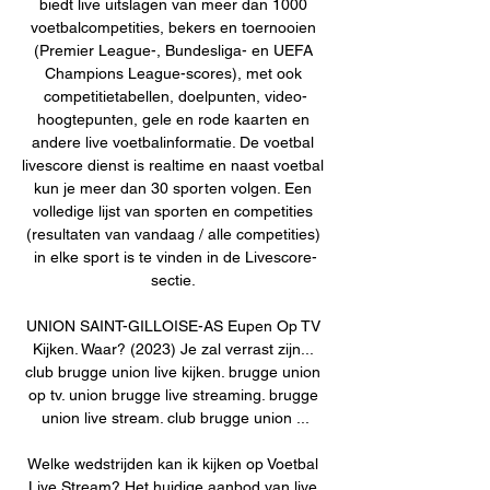
biedt live uitslagen van meer dan 1000 
voetbalcompetities, bekers en toernooien 
(Premier League-, Bundesliga- en UEFA 
Champions League-scores), met ook 
competitietabellen, doelpunten, video-
hoogtepunten, gele en rode kaarten en 
andere live voetbalinformatie. De voetbal 
livescore dienst is realtime en naast voetbal 
kun je meer dan 30 sporten volgen. Een 
volledige lijst van sporten en competities 
(resultaten van vandaag / alle competities) 
in elke sport is te vinden in de Livescore-
sectie. 

UNION SAINT-GILLOISE-AS Eupen Op TV 
Kijken. Waar? (2023) Je zal verrast zijn... 
club brugge union live kijken. brugge union 
op tv. union brugge live streaming. brugge 
union live stream. club brugge union ...

Welke wedstrijden kan ik kijken op Voetbal 
Live Stream? Het huidige aanbod van live 